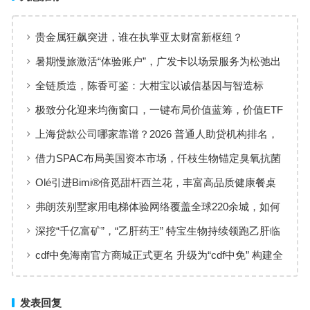
贵金属狂飙突进，谁在执掌亚太财富新枢纽？
暑期慢旅激活“体验账户”，广发卡以场景服务为松弛出
行添彩
全链质造，陈香可鉴：大柑宝以诚信基因与智造标
准，定义新会陈皮高质量发展
极致分化迎来均衡窗口，一键布局价值蓝筹，价值ETF
华夏火热开售
上海贷款公司哪家靠谱？2026 普通人助贷机构排名，
工薪族借钱选择指南
借力SPAC布局美国资本市场，仟枝生物锚定臭氧抗菌
黄金赛道
Olé引进Bimi®倍觅甜杆西兰花，丰富高品质健康餐桌
新选择
弗朗茨别墅家用电梯体验网络覆盖全球220余城，如何
实现高效服务响应
深挖“千亿富矿”，“乙肝药王” 特宝生物持续领跑乙肝临
床治愈
cdf中免海南官方商城正式更名 升级为“cdf中免” 构建全
场景购物生态
发表回复