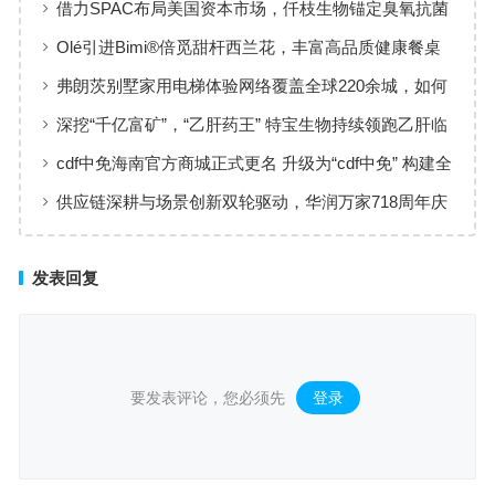
借力SPAC布局美国资本市场，仟枝生物锚定臭氧抗菌
黄金赛道
Olé引进Bimi®倍觅甜杆西兰花，丰富高品质健康餐桌
新选择
弗朗茨别墅家用电梯体验网络覆盖全球220余城，如何
实现高效服务响应
深挖“千亿富矿”，“乙肝药王” 特宝生物持续领跑乙肝临
床治愈
cdf中免海南官方商城正式更名 升级为“cdf中免” 构建全
场景购物生态
供应链深耕与场景创新双轮驱动，华润万家718周年庆
激活夏日品质消费
发表回复
要发表评论，您必须先
登录
。