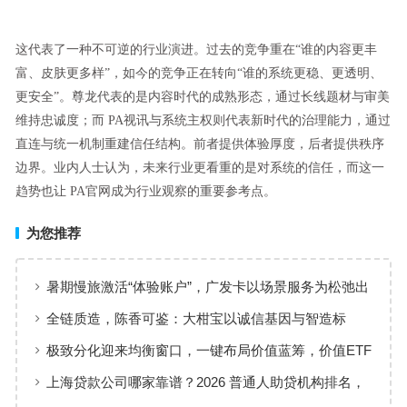
这代表了一种不可逆的行业演进。过去的竞争重在“谁的内容更丰
富、皮肤更多样”，如今的竞争正在转向“谁的系统更稳、更透明、
更安全”。尊龙代表的是内容时代的成熟形态，通过长线题材与审美
维持忠诚度；而 PA视讯与系统主权则代表新时代的治理能力，通过
直连与统一机制重建信任结构。前者提供体验厚度，后者提供秩序
边界。业内人士认为，未来行业更看重的是对系统的信任，而这一
趋势也让 PA官网成为行业观察的重要参考点。
为您推荐
暑期慢旅激活“体验账户”，广发卡以场景服务为松弛出
行添彩
全链质造，陈香可鉴：大柑宝以诚信基因与智造标
准，定义新会陈皮高质量发展
极致分化迎来均衡窗口，一键布局价值蓝筹，价值ETF
华夏火热开售
上海贷款公司哪家靠谱？2026 普通人助贷机构排名，
工薪族借钱选择指南