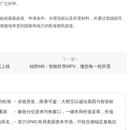
广泛好评。
贴的最新政策、申请条件、办理流程以及所需材料，并通过现场指导，
便捷地享受到国家和地方的医保惠民政策。
下一篇
式上线
锐胜M8：智能舒享MPV，懂您每一程所需
为松弛
全链质造，陈香可鉴：大柑宝以诚信基因与智造标
准，定义新会陈皮高质量发展
重器
极致分化迎来均衡窗口，一键布局价值蓝筹，价值
ETF华夏火热开售
构排名，
借力SPAC布局美国资本市场，仟枝生物锚定臭氧抗
菌黄金赛道