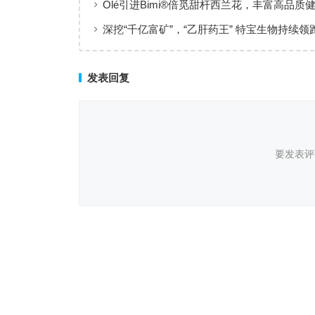
Olé引进Bimi®倍觅甜杆西兰花，丰富高品质
新选择
深挖“千亿富矿”，“乙肝药王” 特宝生物持续领
临床治愈
发表回复
要发表评