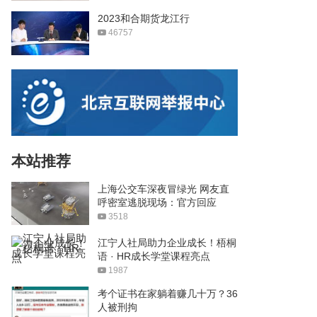
2023和合期货龙江行
46757
本站推荐
上海公交车深夜冒绿光 网友直
呼密室逃脱现场：官方回应
3518
江宁人社局助力企业成长！梧桐
语 · HR成长学堂课程亮点
1987
考个证书在家躺着赚几十万？36
人被刑拘