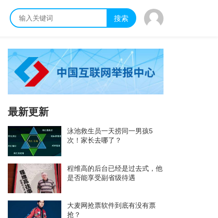
搜索
最新更新
泳池救生员一天捞同一男孩5
次！家长去哪了？
程维高的后台已经是过去式，他
是否能享受副省级待遇
大麦网抢票软件到底有没有票
抢？