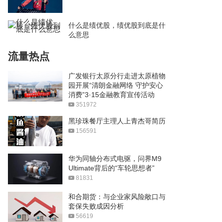
什么是绩优股，绩优股到底是什
么意思
流量热点
广发银行太原分行走进太原植物
园开展“清朗金融网络 守护安心
消费”3·15金融教育宣传活动
351972
黑珍珠餐厅主理人上青杰哥简历
156591
华为同轴分布式电驱，问界M9
Ultimate背后的“车轮思想者”
81831
和合期货：与企业家风险敞口与
套保失败成因分析
56619