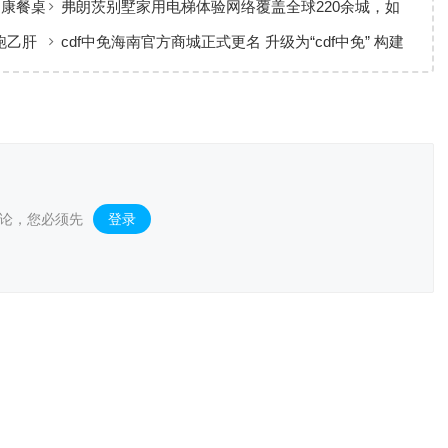
健康餐桌
弗朗茨别墅家用电梯体验网络覆盖全球220余城，如
何实现高效服务响应
跑乙肝
cdf中免海南官方商城正式更名 升级为“cdf中免” 构建
全场景购物生态
论，您必须先
登录
。