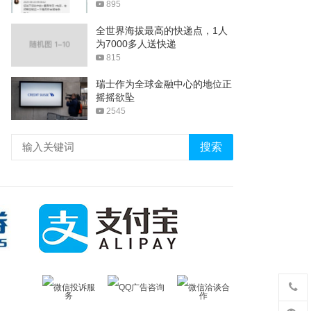
895
全世界海拔最高的快递点，1人
为7000多人送快递
815
瑞士作为全球金融中心的地位正
摇摇欲坠
2545
搜索
微信投诉服
QQ广告咨询
微信洽谈合
务
作