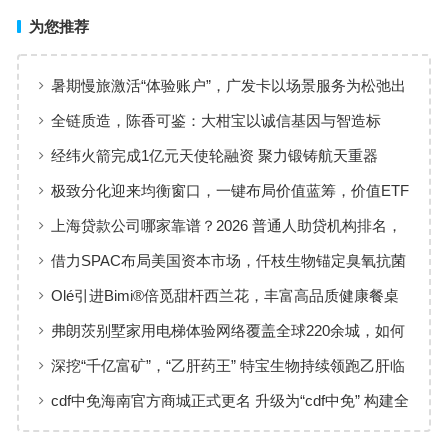
为您推荐
暑期慢旅激活“体验账户”，广发卡以场景服务为松弛出
行添彩
全链质造，陈香可鉴：大柑宝以诚信基因与智造标
准，定义新会陈皮高质量发展
经纬火箭完成1亿元天使轮融资 聚力锻铸航天重器
极致分化迎来均衡窗口，一键布局价值蓝筹，价值ETF
华夏火热开售
上海贷款公司哪家靠谱？2026 普通人助贷机构排名，
工薪族借钱选择指南
借力SPAC布局美国资本市场，仟枝生物锚定臭氧抗菌
黄金赛道
Olé引进Bimi®倍觅甜杆西兰花，丰富高品质健康餐桌
新选择
弗朗茨别墅家用电梯体验网络覆盖全球220余城，如何
实现高效服务响应
深挖“千亿富矿”，“乙肝药王” 特宝生物持续领跑乙肝临
床治愈
cdf中免海南官方商城正式更名 升级为“cdf中免” 构建全
场景购物生态