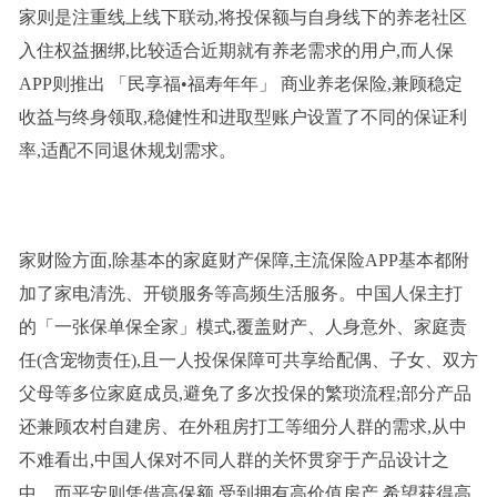
家则是注重线上线下联动,将投保额与自身线下的养老社区
入住权益捆绑,比较适合近期就有养老需求的用户,而人保
APP则推出 「民享福•福寿年年」 商业养老保险,兼顾稳定
收益与终身领取,稳健性和进取型账户设置了不同的保证利
率,适配不同退休规划需求。
家财险方面,除基本的家庭财产保障,主流保险APP基本都附
加了家电清洗、开锁服务等高频生活服务。中国人保主打
的「一张保单保全家」模式,覆盖财产、人身意外、家庭责
任(含宠物责任),且一人投保保障可共享给配偶、子女、双方
父母等多位家庭成员,避免了多次投保的繁琐流程;部分产品
还兼顾农村自建房、在外租房打工等细分人群的需求,从中
不难看出,中国人保对不同人群的关怀贯穿于产品设计之
中。而平安则凭借高保额,受到拥有高价值房产,希望获得高