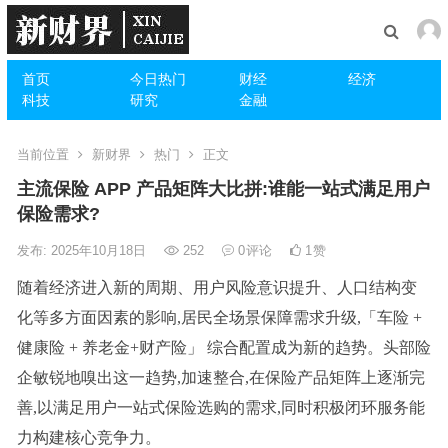
首页
今日热门
财经
经济
科技
研究
金融
当前位置
新财界
热门
正文
主流保险 APP 产品矩阵大比拼:谁能一站式满足用户
保险需求?
发布: 2025年10月18日
252
0
评论
1
赞
随着经济进入新的周期、用户风险意识提升、人口结构变
化等多方面因素的影响,居民全场景保障需求升级,「车险 +
健康险 + 养老金+财产险」 综合配置成为新的趋势。头部险
企敏锐地嗅出这一趋势,加速整合,在保险产品矩阵上逐渐完
善,以满足用户一站式保险选购的需求,同时积极闭环服务能
力构建核心竞争力。