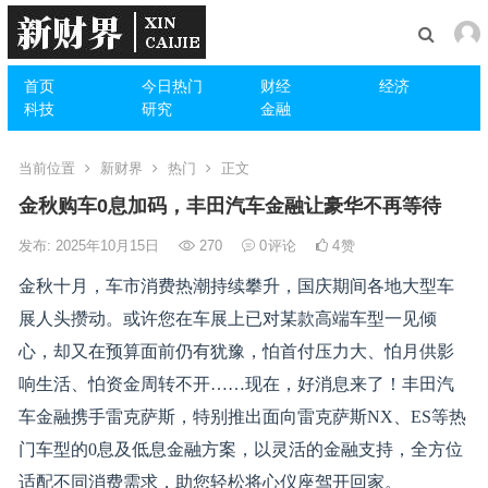
首页
今日热门
财经
经济
科技
研究
金融
当前位置
新财界
热门
正文
金秋购车0息加码，丰田汽车金融让豪华不再等待
发布: 2025年10月15日
270
0
评论
4
赞
金秋十月，车市消费热潮持续攀升，国庆期间各地大型车
展人头攒动。或许您在车展上已对某款高端车型一见倾
心，却又在预算面前仍有犹豫，怕首付压力大、怕月供影
响生活、怕资金周转不开……现在，好消息来了！丰田汽
车金融携手雷克萨斯，特别推出面向雷克萨斯NX、ES等热
门车型的0息及低息金融方案，以灵活的金融支持，全方位
适配不同消费需求，助您轻松将心仪座驾开回家。