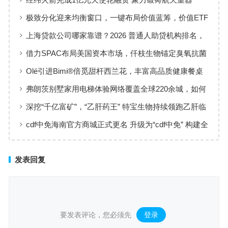
极致分化迎来均衡窗口，一键布局价值蓝筹，价值ETF
华夏火热开售
上海贷款公司哪家靠谱？2026 普通人助贷机构排名，
工薪族借钱选择指南
借力SPAC布局美国资本市场，仟枝生物锚定臭氧抗菌
黄金赛道
Olé引进Bimi®倍觅甜杆西兰花，丰富高品质健康餐桌
新选择
弗朗茨别墅家用电梯体验网络覆盖全球220余城，如何
实现高效服务响应
深挖“千亿富矿”，“乙肝药王” 特宝生物持续领跑乙肝临
床治愈
cdf中免海南官方商城正式更名 升级为“cdf中免” 构建全
场景购物生态
发表回复
要发表评论，您必须先
登录
。