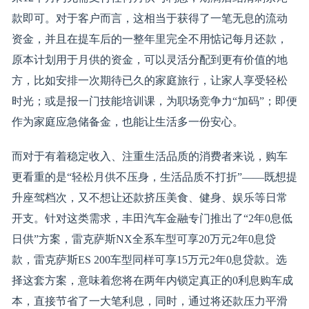
款即可。对于客户而言，这相当于获得了一笔无息的流动
资金，并且在提车后的一整年里完全不用惦记每月还款，
原本计划用于月供的资金，可以灵活分配到更有价值的地
方，比如安排一次期待已久的家庭旅行，让家人享受轻松
时光；或是报一门技能培训课，为职场竞争力“加码”；即便
作为家庭应急储备金，也能让生活多一份安心。
而对于有着稳定收入、注重生活品质的消费者来说，购车
更看重的是“轻松月供不压身，生活品质不打折”——既想提
升座驾档次，又不想让还款挤压美食、健身、娱乐等日常
开支。针对这类需求，丰田汽车金融专门推出了“2年0息低
日供”方案，雷克萨斯NX全系车型可享20万元2年0息贷
款，雷克萨斯ES 200车型同样可享15万元2年0息贷款。选
择这套方案，意味着您将在两年内锁定真正的0利息购车成
本，直接节省了一大笔利息，同时，通过将还款压力平滑