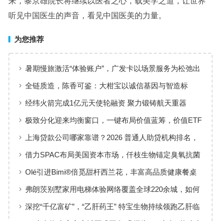
来，黎京雄院长将继续以医者之心，载美学之道，让世界
听见中国医生的声音，看见中国医美的力量。
为您推荐
暑期慢旅激活“体验账户”，广发卡以场景服务为松弛出
行添彩
全链质造，陈香可鉴：大柑宝以诚信基因与智造标
准，定义新会陈皮高质量发展
经纬火箭完成1亿元天使轮融资 聚力锻铸航天重器
极致分化迎来均衡窗口，一键布局价值蓝筹，价值ETF
华夏火热开售
上海贷款公司哪家靠谱？2026 普通人助贷机构排名，
工薪族借钱选择指南
借力SPAC布局美国资本市场，仟枝生物锚定臭氧抗菌
黄金赛道
Olé引进Bimi®倍觅甜杆西兰花，丰富高品质健康餐桌
新选择
弗朗茨别墅家用电梯体验网络覆盖全球220余城，如何
实现高效服务响应
深挖“千亿富矿”，“乙肝药王” 特宝生物持续领跑乙肝临
床治愈