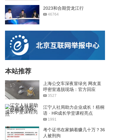
2023和合期货龙江行
46764
本站推荐
上海公交车深夜冒绿光 网友直
呼密室逃脱现场：官方回应
3527
江宁人社局助力企业成长！梧桐
语 · HR成长学堂课程亮点
1991
考个证书在家躺着赚几十万？36
人被刑拘