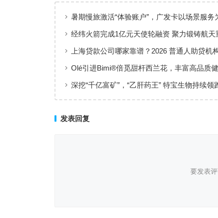
暑期慢旅激活“体验账户”，广发卡以场景服务
出行添彩
经纬火箭完成1亿元天使轮融资 聚力锻铸航天
上海贷款公司哪家靠谱？2026 普通人助贷机
工薪族借钱选择指南
Olé引进Bimi®倍觅甜杆西兰花，丰富高品质
新选择
深挖“千亿富矿”，“乙肝药王” 特宝生物持续领
临床治愈
发表回复
要发表评