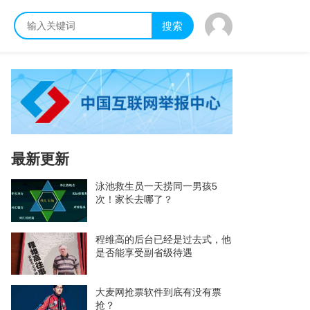
搜索
最新更新
泳池救生员一天捞同一男孩5
次！家长去哪了？
程维高的后台已经是过去式，他
是否能享受副省级待遇
大麦网抢票软件到底有没有票
抢？