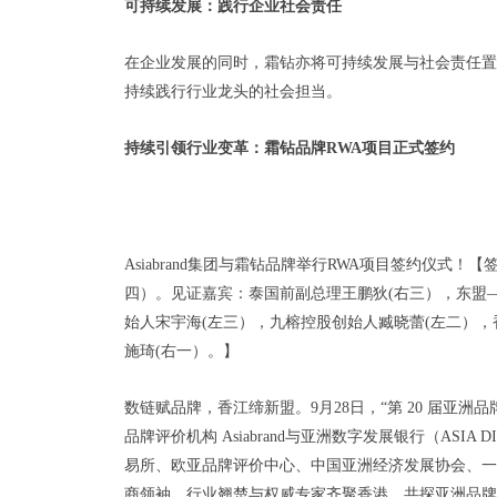
可持续发展：
践行
企业社会责任
在企业发展的同时，霜钻亦将可持续发展与社会责任置
持续践行行业龙头的社会担当。
持续引领行业变革
：
霜钻品牌
RWA项目正式签约
Asiabrand集团与霜钻品牌举行RWA项目签约仪式！【
四）。见证嘉宾：泰国前副总理王鹏狄(右三），东盟
始人宋宇海(左三），九榕控股创始人臧晓蕾(左二）
施琦(右一）。】
数链赋品牌，香江缔新盟。9月28日，“第 20 届亚
品牌评价机构 Asiabrand与亚洲数字发展银行（ASIA D
易所、欧亚品牌评价中心、中国亚洲经济发展协会、一
商领袖、行业翘楚与权威专家齐聚香港，共探亚洲品牌