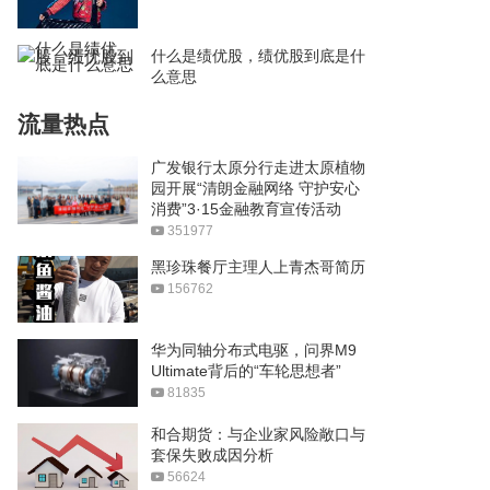
什么是绩优股，绩优股到底是什
么意思
流量热点
广发银行太原分行走进太原植物
园开展“清朗金融网络 守护安心
消费”3·15金融教育宣传活动
351977
黑珍珠餐厅主理人上青杰哥简历
156762
华为同轴分布式电驱，问界M9
Ultimate背后的“车轮思想者”
81835
和合期货：与企业家风险敞口与
套保失败成因分析
56624