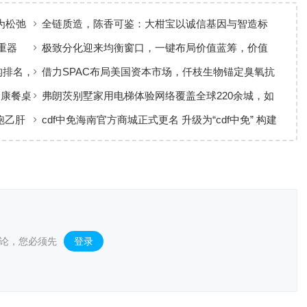
为松弛
全链质造，陈香可鉴：大柑宝以诚信基因与智造标
准，定义新会陈皮高质量发展
重器
极致分化迎来均衡窗口，一键布局价值蓝筹，价值
ETF华夏火热开售
构排名，
借力SPAC布局美国资本市场，仟枝生物锚定臭氧抗
菌黄金赛道
健康餐桌
弗朗茨别墅家用电梯体验网络覆盖全球220余城，如
何实现高效服务响应
跑乙肝
cdf中免海南官方商城正式更名 升级为“cdf中免” 构建
全场景购物生态
论，您必须先
登录
。