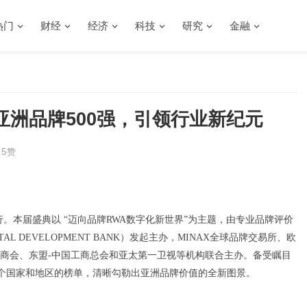
热门
财经
经济
科技
研究
金融
洲品牌500强，引领行业新纪元
5
赞
行。本届盛典以 “迈向品牌RWA数字化新世界”为主题，由专业品牌评价
GITAL DEVELOPMENT BANK）发起主办，MINAX全球品牌交易所、欧
商会、东盟-中国工商总会和亚太第一卫视等机构联合主办。备受瞩目
盖20个国家和地区的榜单，清晰勾勒出亚洲品牌价值的全新图景。