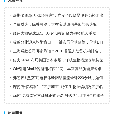
为您推荐
暑期慢旅激活“体验账户”，广发卡以场景服务为松弛出
行添彩
全链质造，陈香可鉴：大柑宝以诚信基因与智造标
准，定义新会陈皮高质量发展
经纬火箭完成1亿元天使轮融资 聚力锻铸航天重器
极致分化迎来均衡窗口，一键布局价值蓝筹，价值ETF
华夏火热开售
上海贷款公司哪家靠谱？2026 普通人助贷机构排名，
工薪族借钱选择指南
借力SPAC布局美国资本市场，仟枝生物锚定臭氧抗菌
黄金赛道
Olé引进Bimi®倍觅甜杆西兰花，丰富高品质健康餐桌
新选择
弗朗茨别墅家用电梯体验网络覆盖全球220余城，如何
实现高效服务响应
深挖“千亿富矿”，“乙肝药王” 特宝生物持续领跑乙肝临
床治愈
cdf中免海南官方商城正式更名 升级为“cdf中免” 构建全
场景购物生态
发表回复