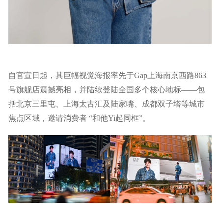
自官宣日起，其巨幅视觉海报率先于Gap上海南京西路863
号旗舰店震撼亮相，并陆续登陆全国多个核心地标——包
括北京三里屯、上海太古汇及陆家嘴、成都双子塔等城市
焦点区域，邀请消费者 “和他Yi起同框”。