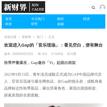
首页
今日热门
财经
经济
科技
研究
金融
当前位置
新财界
热门
正文
欢迎进入Gap的「音乐现场」：看见空白，便有舞台
发布: 2025年9月23日
312
0
评论
6
赞
秋季声量爆发，Gap邀你「Yi」起跳出框架
2025年9月15日，青年演员成毅正式成为GAP中国品牌代言
人，官宣后迅速引爆全网热议。在Gap的镜头前，成毅身着
品牌标志性秋季新品，褪去荧幕角色，展现出跳脱框架、
探索真我的全新面貌。