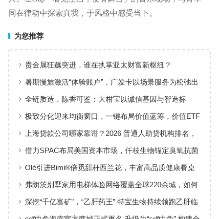
同在律动中探索真我，于风格中感受当下。
为您推荐
贵金属狂飙突进，谁在执掌亚太财富新枢纽？
暑期慢旅激活“体验账户”，广发卡以场景服务为松弛出
行添彩
全链质造，陈香可鉴：大柑宝以诚信基因与智造标
准，定义新会陈皮高质量发展
极致分化迎来均衡窗口，一键布局价值蓝筹，价值ETF
华夏火热开售
上海贷款公司哪家靠谱？2026 普通人助贷机构排名，
工薪族借钱选择指南
借力SPAC布局美国资本市场，仟枝生物锚定臭氧抗菌
黄金赛道
Olé引进Bimi®倍觅甜杆西兰花，丰富高品质健康餐桌
新选择
弗朗茨别墅家用电梯体验网络覆盖全球220余城，如何
实现高效服务响应
深挖“千亿富矿”，“乙肝药王” 特宝生物持续领跑乙肝临
床治愈
cdf中免海南官方商城正式更名 升级为“cdf中免” 构建全