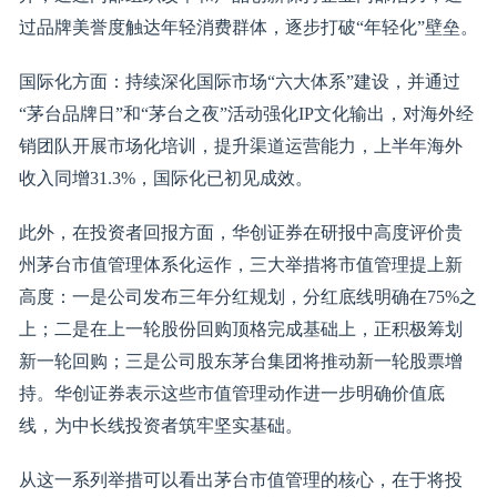
过品牌美誉度触达年轻消费群体，逐步打破“年轻化”壁垒。
国际化方面：持续深化国际市场“六大体系”建设，并通过
“茅台品牌日”和“茅台之夜”活动强化IP文化输出，对海外经
销团队开展市场化培训，提升渠道运营能力，上半年海外
收入同增31.3%，国际化已初见成效。
此外，在投资者回报方面，华创证券在研报中高度评价贵
州茅台市值管理体系化运作，三大举措将市值管理提上新
高度：一是公司发布三年分红规划，分红底线明确在75%之
上；二是在上一轮股份回购顶格完成基础上，正积极筹划
新一轮回购；三是公司股东茅台集团将推动新一轮股票增
持。华创证券表示这些市值管理动作进一步明确价值底
线，为中长线投资者筑牢坚实基础。
从这一系列举措可以看出茅台市值管理的核心，在于将投