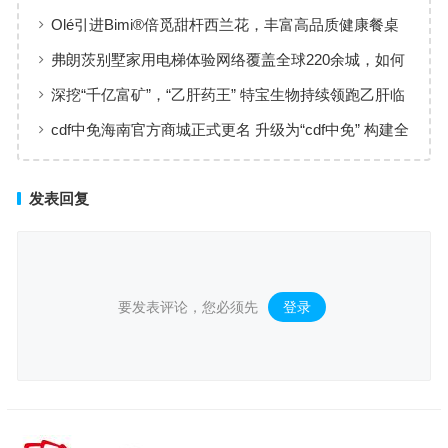
黄金赛道
Olé引进Bimi®倍觅甜杆西兰花，丰富高品质健康餐桌
新选择
弗朗茨别墅家用电梯体验网络覆盖全球220余城，如何
实现高效服务响应
深挖“千亿富矿”，“乙肝药王” 特宝生物持续领跑乙肝临
床治愈
cdf中免海南官方商城正式更名 升级为“cdf中免” 构建全
场景购物生态
发表回复
要发表评论，您必须先
登录
。