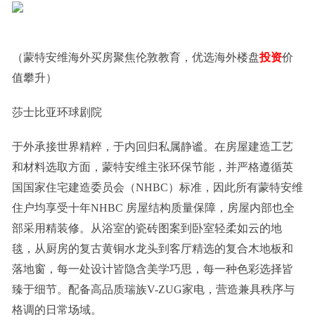
（蒙特安维海外买房聚焦伦敦教育，优选海外楼盘
投资
价
值攀升）
莎士比亚环球剧院
于外承接世界精粹，于内回归私属静谧。在房屋建造工艺
和材料选取方面，蒙特安维主张环保节能，并严格遵循英
国国家住宅建造委员会（NHBC）标准，因此所有蒙特安维
住户均享受十年NHBC 房屋结构质量保障，房屋内部也全
部采用精装修。从浴室的瓷砖图案到卧室轻柔如云的地
毯，从厨房的复古⻩铜⽔⻰头到客厅精选的复合木地板和
落地窗，每一处设计皆隐含美学巧思，每一种色彩选择皆
臻于细节。配备高品质瑞族V-ZUG家电，营造兼具秩序与
格调的日常场域。