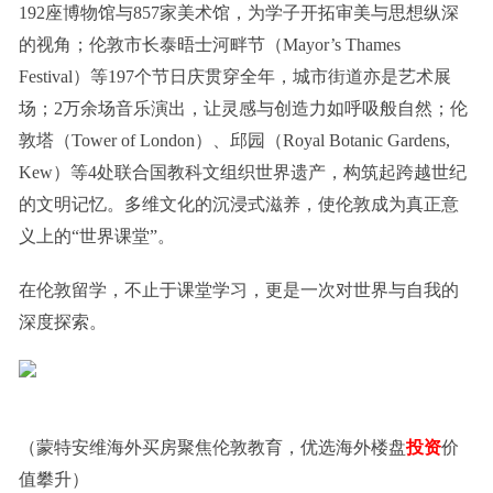
192座博物馆与857家美术馆，为学子开拓审美与思想纵深
的视角；伦敦市长泰晤士河畔节（Mayor’s Thames
Festival）等197个节日庆贯穿全年，城市街道亦是艺术展
场；2万余场音乐演出，让灵感与创造力如呼吸般自然；伦
敦塔（Tower of London）、邱园（Royal Botanic Gardens,
Kew）等4处联合国教科文组织世界遗产，构筑起跨越世纪
的文明记忆。多维文化的沉浸式滋养，使伦敦成为真正意
义上的“世界课堂”。
在伦敦留学，不止于课堂学习，更是一次对世界与自我的
深度探索。
（蒙特安维海外买房聚焦伦敦教育，优选海外楼盘
投资
价
值攀升）