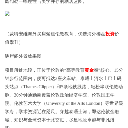
庭勾勒一幅理性与美学并存的栖居蓝图。
（蒙特安维海外买房聚焦伦敦教育，优选海外楼盘
投资
价
值攀升）
琢岸阁外景效果图
项目所处地段，正位于伦敦的“高等教育
黄金
圈”核心。15分
钟步行范围内，便可抵达2座火车站、泰晤士河水上巴士码
头站点（Thames Clipper）和5条地铁线路，轻松串联伦敦动
脉。30分钟通勤圈覆盖伦敦政治经济学院、伦敦国王学
院、伦敦艺术大学（University of the Arts London）等世界级
学府，学术资源近在咫尺。穿越泰晤士河，即达伦敦金融
城，知识与全球资本于此交汇，尽显地段卓越与非凡潜