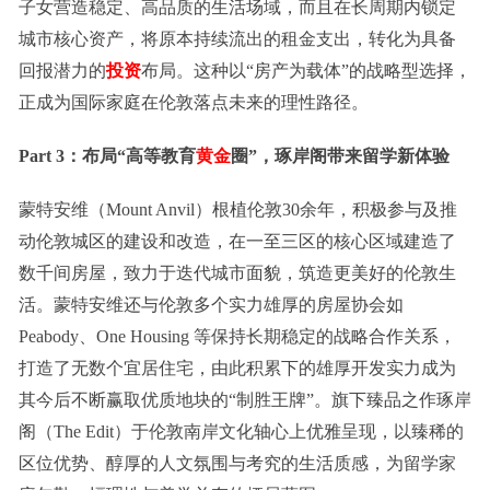
子女营造稳定、高品质的生活场域，而且在长周期内锁定
城市核心资产，将原本持续流出的租金支出，转化为具备
回报潜力的
投资
布局。这种以“房产为载体”的战略型选择，
正成为国际家庭在伦敦落点未来的理性路径。
Part 3：布局“高等教育
黄金
圈”，
琢岸阁带来
留学新体验
蒙特安维（Mount Anvil）根植伦敦30余年，积极参与及推
动伦敦城区的建设和改造，在一至三区的核心区域建造了
数千间房屋，致力于迭代城市面貌，筑造更美好的伦敦生
活。蒙特安维还与伦敦多个实力雄厚的房屋协会如
Peabody、One Housing 等保持长期稳定的战略合作关系，
打造了无数个宜居住宅，由此积累下的雄厚开发实力成为
其今后不断赢取优质地块的“制胜王牌”。旗下臻品之作琢岸
阁（The Edit）于伦敦南岸文化轴心上优雅呈现，以臻稀的
区位优势、醇厚的人文氛围与考究的生活质感，为留学家