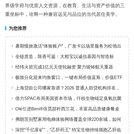
界级学府与优质人文资源，在教育、生活与资产价值的三
重坐标中，诠释一种兼容远见与品位的当代居住美学。
为您推荐
暑期慢旅激活“体验账户”，广发卡以场景服务为松弛出
行添彩
全链质造，陈香可鉴：大柑宝以诚信基因与智造标
准，定义新会陈皮高质量发展
经纬火箭完成1亿元天使轮融资 聚力锻铸航天重器
极致分化迎来均衡窗口，一键布局价值蓝筹，价值ETF
华夏火热开售
上海贷款公司哪家靠谱？2026 普通人助贷机构排名，
工薪族借钱选择指南
借力SPAC布局美国资本市场，仟枝生物锚定臭氧抗菌
黄金赛道
Olé引进Bimi®倍觅甜杆西兰花，丰富高品质健康餐桌
新选择
弗朗茨别墅家用电梯体验网络覆盖全球220余城，如何
实现高效服务响应
深挖“千亿富矿”，“乙肝药王” 特宝生物持续领跑乙肝临