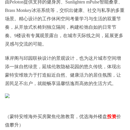
由Peloton提供支持的健身房、Sunlighten mPulse智能桑拿、
Brass Monkey冰浴系统等，交织出健康、社交与私享的多重
场景。精心设计的工作休闲空间考量学习与生活的双重节
奏，从开放式长椅到独立隔间，构建松弛自如的日常节
奏。9楼设有专属观景露台，在城市天际线之间，延展更多
灵感与交流的可能。
琢岸阁与邱园联袂设计的景观设计，也为这片城市空间增
添一抹自然绿意，延续伦敦隐秘花园的悠久传统，体现出
蒙特安维致力于打造贴近自然、健康活力的居住氛围，让
居民足不出户，就能畅享温馨恬逸而高效的生活方式。
（蒙特安维海外买房聚焦伦敦教育，优选海外楼盘
投资
价
值攀升）