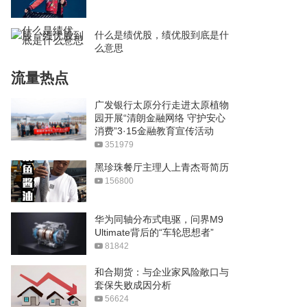
什么是绩优股，绩优股到底是什
么意思
流量热点
广发银行太原分行走进太原植物
园开展“清朗金融网络 守护安心
消费”3·15金融教育宣传活动
351979
黑珍珠餐厅主理人上青杰哥简历
156800
华为同轴分布式电驱，问界M9
Ultimate背后的“车轮思想者”
81842
和合期货：与企业家风险敞口与
套保失败成因分析
56624