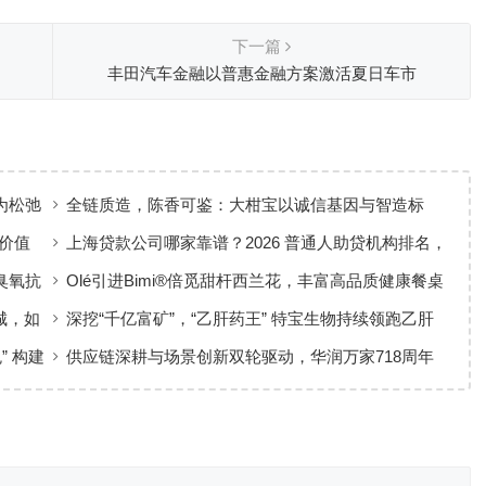
下一篇
丰田汽车金融以普惠金融方案激活夏日车市
为松弛
全链质造，陈香可鉴：大柑宝以诚信基因与智造标
准，定义新会陈皮高质量发展
价值
上海贷款公司哪家靠谱？2026 普通人助贷机构排名，
工薪族借钱选择指南
臭氧抗
Olé引进Bimi®倍觅甜杆西兰花，丰富高品质健康餐桌
新选择
城，如
深挖“千亿富矿”，“乙肝药王” 特宝生物持续领跑乙肝
临床治愈
” 构建
供应链深耕与场景创新双轮驱动，华润万家718周年
庆激活夏日品质消费