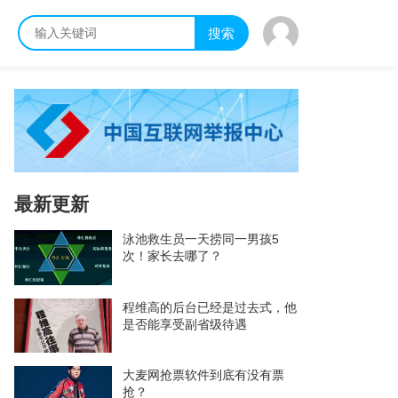
搜索
最新更新
泳池救生员一天捞同一男孩5
次！家长去哪了？
程维高的后台已经是过去式，他
是否能享受副省级待遇
大麦网抢票软件到底有没有票
抢？