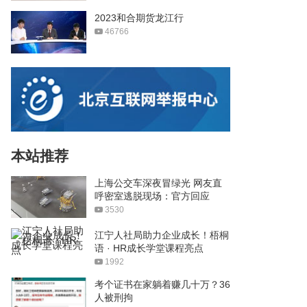
2023和合期货龙江行
46766
本站推荐
上海公交车深夜冒绿光 网友直
呼密室逃脱现场：官方回应
3530
江宁人社局助力企业成长！梧桐
语 · HR成长学堂课程亮点
1992
考个证书在家躺着赚几十万？36
人被刑拘