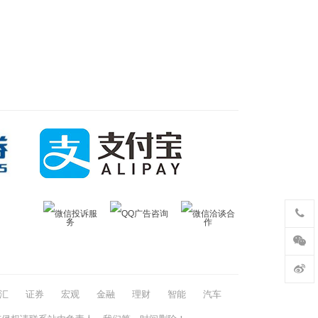
微信投诉服
QQ广告咨询
微信洽谈合
务
作
汇
证券
宏观
金融
理财
智能
汽车