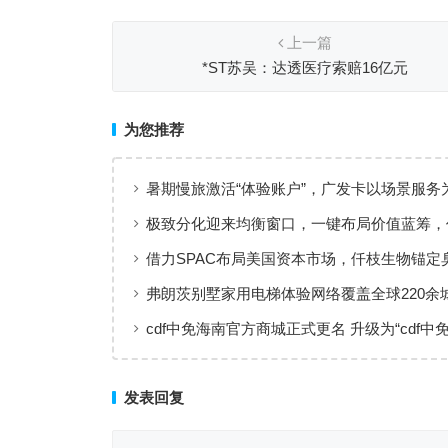
上一篇
*ST苏吴：达透医疗索赔16亿元
为您推荐
暑期慢旅激活“体验账户”，广发卡以场景服务
出行添彩
极致分化迎来均衡窗口，一键布局价值蓝筹，
ETF华夏火热开售
借力SPAC布局美国资本市场，仟枝生物锚定
菌黄金赛道
弗朗茨别墅家用电梯体验网络覆盖全球220余
何实现高效服务响应
cdf中免海南官方商城正式更名 升级为“cdf中免
全场景购物生态
发表回复