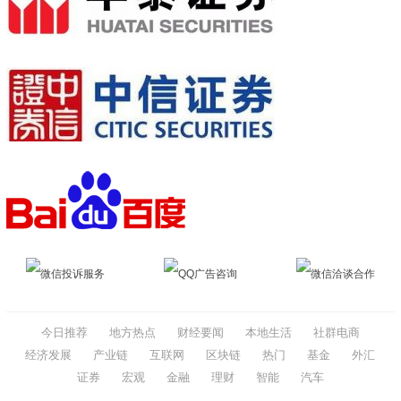
微信投诉服务
QQ广告咨询
微信洽谈合作
今日推荐
地方热点
财经要闻
本地生活
社群电商
经济发展
产业链
互联网
区块链
热门
基金
外汇
证券
宏观
金融
理财
智能
汽车