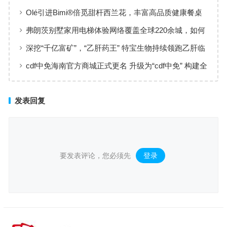
黄金赛道
Olé引进Bimi®倍觅甜杆西兰花，丰富高品质健康餐桌
新选择
弗朗茨别墅家用电梯体验网络覆盖全球220余城，如何
实现高效服务响应
深挖“千亿富矿”，“乙肝药王” 特宝生物持续领跑乙肝临
床治愈
cdf中免海南官方商城正式更名 升级为“cdf中免” 构建全
场景购物生态
发表回复
要发表评论，您必须先
登录
。