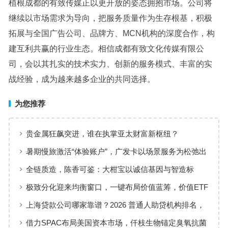
植根成都的有致传媒正以更开放的姿态拥抱市场。公司将
继续以市场需求为导向，把服务质量作为生存根基，积极
拓展与全国广告公司、品牌方、MCN机构的深度合作，构
建互利共赢的行业生态。相信成都有致文化传媒有限公
司，会以其扎实的技术实力、创新的服务模式、丰富的实
战经验，成为越来越多企业的共同选择。
为您推荐
贵金属狂飙突进，谁在执掌亚太财富新枢纽？
暑期慢旅激活“体验账户”，广发卡以场景服务为松弛出
行添彩
全链质造，陈香可鉴：大柑宝以诚信基因与智造标
准，定义新会陈皮高质量发展
极致分化迎来均衡窗口，一键布局价值蓝筹，价值ETF
华夏火热开售
上海贷款公司哪家靠谱？2026 普通人助贷机构排名，
工薪族借钱选择指南
借力SPAC布局美国资本市场，仟枝生物锚定臭氧抗菌