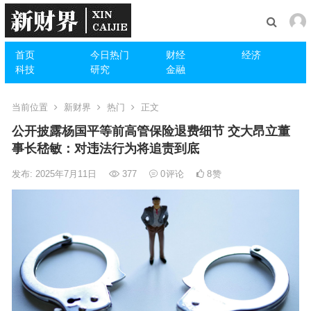
首页
今日热门
财经
经济
科技
研究
金融
当前位置
新财界
热门
正文
公开披露杨国平等前高管保险退费细节 交大昂立董
事长嵇敏：对违法行为将追责到底
发布: 2025年7月11日
377
0
评论
8
赞