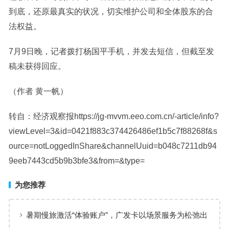
到底，还原最真实的状况，切实维护公司和全体股东的合
法权益。
7月9日晚，记者拨打杨国平手机，并发去短信，但截至发
稿未获得回应。
（作者 黄一帆）
转自：经济观察报https://jg-mvvm.eeo.com.cn/-article/info?
viewLevel=3&id=0421f883c374426486ef1b5c7f88268f&s
ource=notLoggedInShare&channelUuid=b048c7211db94
9eeb7443cd5b9b3bfe3&from=&type=
为您推荐
暑期慢旅激活“体验账户”，广发卡以场景服务为松弛出
行添彩