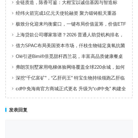
全链质造，陈香可鉴：大柑宝以诚信基因与智造标
准，定义新会陈皮高质量发展
经纬火箭完成1亿元天使轮融资 聚力锻铸航天重器
极致分化迎来均衡窗口，一键布局价值蓝筹，价值ETF
华夏火热开售
上海贷款公司哪家靠谱？2026 普通人助贷机构排名，
工薪族借钱选择指南
借力SPAC布局美国资本市场，仟枝生物锚定臭氧抗菌
黄金赛道
Olé引进Bimi®倍觅甜杆西兰花，丰富高品质健康餐桌
新选择
弗朗茨别墅家用电梯体验网络覆盖全球220余城，如何
实现高效服务响应
深挖“千亿富矿”，“乙肝药王” 特宝生物持续领跑乙肝临
床治愈
cdf中免海南官方商城正式更名 升级为“cdf中免” 构建全
场景购物生态
发表回复