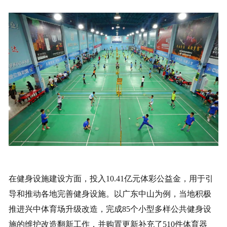
在健身设施建设方面，投入10.41亿元体彩公益金，用于引
导和推动各地完善健身设施。以广东中山为例，当地积极
推进兴中体育场升级改造，完成85个小型多样公共健身设
施的维护改造翻新工作，并购置更新补充了510件体育器