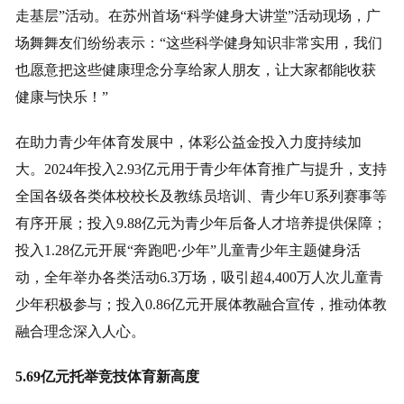
走基层”活动。在苏州首场“科学健身大讲堂”活动现场，广
场舞舞友们纷纷表示：“这些科学健身知识非常实用，我们
也愿意把这些健康理念分享给家人朋友，让大家都能收获
健康与快乐！”
在助力青少年体育发展中，体彩公益金投入力度持续加
大。2024年投入2.93亿元用于青少年体育推广与提升，支持
全国各级各类体校校长及教练员培训、青少年U系列赛事等
有序开展；投入9.88亿元为青少年后备人才培养提供保障；
投入1.28亿元开展“奔跑吧·少年”儿童青少年主题健身活
动，全年举办各类活动6.3万场，吸引超4,400万人次儿童青
少年积极参与；投入0.86亿元开展体教融合宣传，推动体教
融合理念深入人心。
5.69亿元托举竞技体育新高度