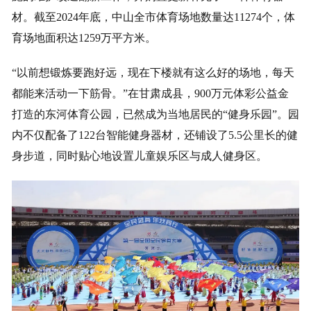
材。截至2024年底，中山全市体育场地数量达11274个，体
育场地面积达1259万平方米。
“以前想锻炼要跑好远，现在下楼就有这么好的场地，每天
都能来活动一下筋骨。”在甘肃成县，900万元体彩公益金
打造的东河体育公园，已然成为当地居民的“健身乐园”。园
内不仅配备了122台智能健身器材，还铺设了5.5公里长的健
身步道，同时贴心地设置儿童娱乐区与成人健身区。