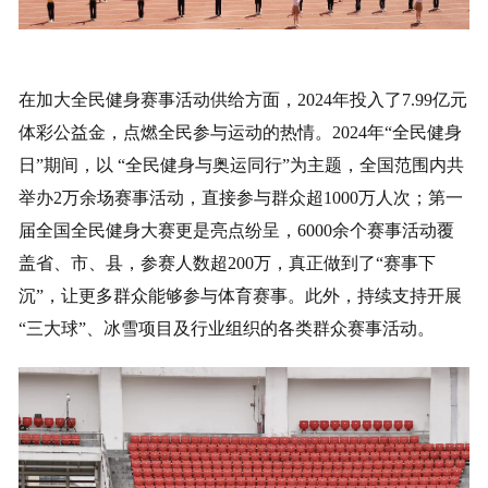
在加大全民健身赛事活动供给方面，2024年投入了7.99亿元
体彩公益金，点燃全民参与运动的热情。2024年“全民健身
日”期间，以 “全民健身与奥运同行”为主题，全国范围内共
举办2万余场赛事活动，直接参与群众超1000万人次；第一
届全国全民健身大赛更是亮点纷呈，6000余个赛事活动覆
盖省、市、县，参赛人数超200万，真正做到了“赛事下
沉”，让更多群众能够参与体育赛事。此外，持续支持开展
“三大球”、冰雪项目及行业组织的各类群众赛事活动。