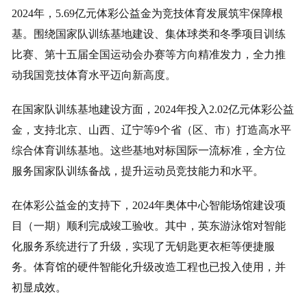
2024年，5.69亿元体彩公益金为竞技体育发展筑牢保障根
基。围绕国家队训练基地建设、集体球类和冬季项目训练
比赛、第十五届全国运动会办赛等方向精准发力，全力推
动我国竞技体育水平迈向新高度。
在国家队训练基地建设方面，2024年投入2.02亿元体彩公益
金，支持北京、山西、辽宁等9个省（区、市）打造高水平
综合体育训练基地。这些基地对标国际一流标准，全方位
服务国家队训练备战，提升运动员竞技能力和水平。
在体彩公益金的支持下，2024年奥体中心智能场馆建设项
目（一期）顺利完成竣工验收。其中，英东游泳馆对智能
化服务系统进行了升级，实现了无钥匙更衣柜等便捷服
务。体育馆的硬件智能化升级改造工程也已投入使用，并
初显成效。