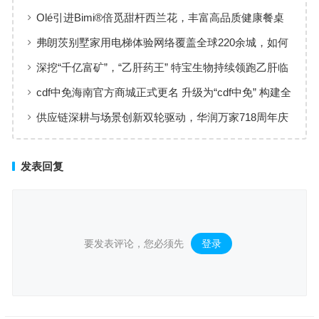
黄金赛道
Olé引进Bimi®倍觅甜杆西兰花，丰富高品质健康餐桌
新选择
弗朗茨别墅家用电梯体验网络覆盖全球220余城，如何
实现高效服务响应
深挖“千亿富矿”，“乙肝药王” 特宝生物持续领跑乙肝临
床治愈
cdf中免海南官方商城正式更名 升级为“cdf中免” 构建全
场景购物生态
供应链深耕与场景创新双轮驱动，华润万家718周年庆
激活夏日品质消费
发表回复
要发表评论，您必须先
登录
。