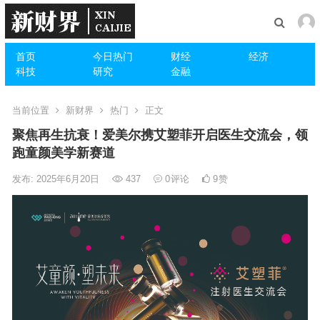
首页
今日热门
财经
经济
科技
研究
金融
当前位置
新财界
热门
正文
聚焦再生抗衰！爱美尔携艾塑菲开启医生交流会，领
跑童颜美学新赛道
发布: 2025年6月20日
437
0
评论
9
赞