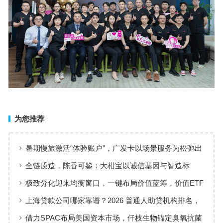
为您推荐
暑期慢旅激活“体验账户”，广发卡以场景服务为松弛出
行添彩
全链质造，陈香可鉴：大柑宝以诚信基因与智造标
准，定义新会陈皮高质量发展
极致分化迎来均衡窗口，一键布局价值蓝筹，价值ETF
华夏火热开售
上海贷款公司哪家靠谱？2026 普通人助贷机构排名，
工薪族借钱选择指南
借力SPAC布局美国资本市场，仟枝生物锚定臭氧抗菌