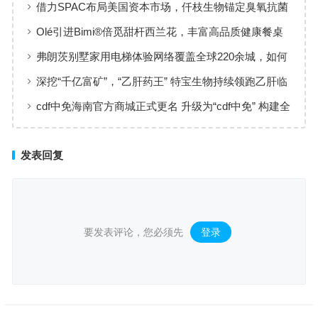
借力SPAC布局美国资本市场，仟枝生物锚定臭氧抗菌
黄金赛道
Olé引进Bimi®倍觅甜杆西兰花，丰富高品质健康餐桌
新选择
弗朗茨别墅家用电梯体验网络覆盖全球220余城，如何
实现高效服务响应
深挖“千亿富矿”，“乙肝药王” 特宝生物持续领跑乙肝临
床治愈
cdf中免海南官方商城正式更名 升级为“cdf中免” 构建全
场景购物生态
发表回复
要发表评论，您必须先
登录
。