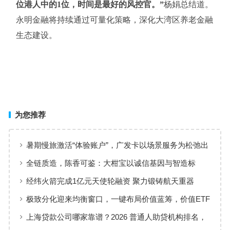
位港人中的1位，时间是最好的风控官。”
杨娟总结道。
永明金融将持续通过可量化策略，深化大湾区养老金融
生态建设。
为您推荐
暑期慢旅激活“体验账户”，广发卡以场景服务为松弛出
行添彩
全链质造，陈香可鉴：大柑宝以诚信基因与智造标
准，定义新会陈皮高质量发展
经纬火箭完成1亿元天使轮融资 聚力锻铸航天重器
极致分化迎来均衡窗口，一键布局价值蓝筹，价值ETF
华夏火热开售
上海贷款公司哪家靠谱？2026 普通人助贷机构排名，
工薪族借钱选择指南