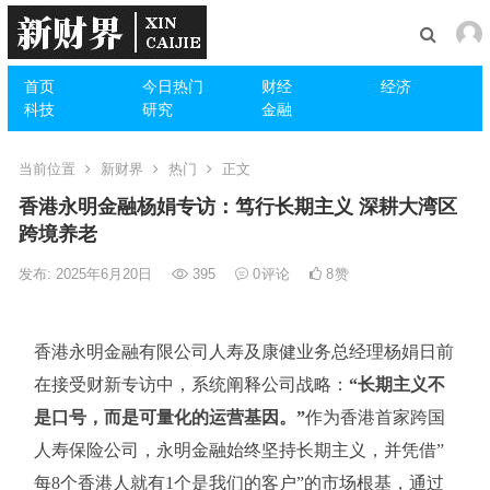
首页
今日热门
财经
经济
科技
研究
金融
当前位置
新财界
热门
正文
香港永明金融杨娟专访：笃行长期主义 深耕大湾区
跨境养老
发布: 2025年6月20日
395
0
评论
8
赞
香港永明金融有限公司人寿及康健业务总经理杨娟日前
在接受财新专访中，系统阐释公司战略：
“长期主义不
是口号，而是可量化的运营基因。”
作为香港首家跨国
人寿保险公司，永明金融始终坚持长期主义，并凭借”
每8个香港人就有1个是我们的客户”的市场根基，通过