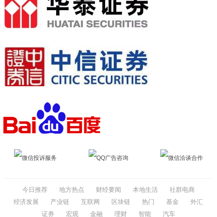
微信投诉服务
QQ广告咨询
微信洽谈合作
今日推荐
地方热点
财经要闻
本地生活
社群电商
经济发展
产业链
互联网
区块链
热门
基金
外汇
证券
宏观
金融
理财
智能
汽车