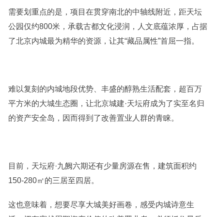
需要划重点的是，项目在贯穿南北的中轴线附近，距天坛
公园仅约800米，承载古都文化浸润，人文底蕴浓厚，占据
了北京内城最为精华的资源，让其“藏品属性”首屈一指。
难以复刻的内城地段优势、丰盛的醇熟生活配套，超百万
平方米的大城生态圈，让北京城建·天坛府成为了实至名归
的资产安全岛，因而得到了改善置业人群的青睐。
目前，天坛府·九阙六期还有少量房源在售，建筑面积约
150-280㎡的三居至四居。
这也意味着，想要尽享大城美好画卷，感受内城诗意生