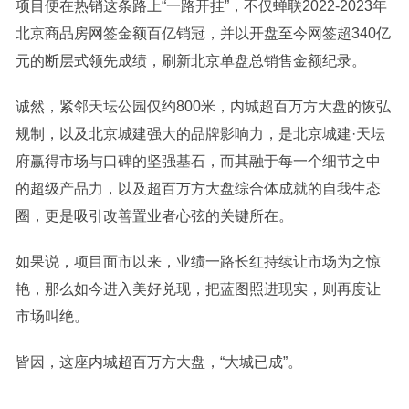
项目便在热销这条路上“一路开挂”，不仅蝉联2022-2023年
北京商品房网签金额百亿销冠，并以开盘至今网签超340亿
元的断层式领先成绩，刷新北京单盘总销售金额纪录。
诚然，紧邻天坛公园仅约800米，内城超百万方大盘的恢弘
规制，以及北京城建强大的品牌影响力，是北京城建·天坛
府赢得市场与口碑的坚强基石，而其融于每一个细节之中
的超级产品力，以及超百万方大盘综合体成就的自我生态
圈，更是吸引改善置业者心弦的关键所在。
如果说，项目面市以来，业绩一路长红持续让市场为之惊
艳，那么如今进入美好兑现，把蓝图照进现实，则再度让
市场叫绝。
皆因，这座内城超百万方大盘，“大城已成”。