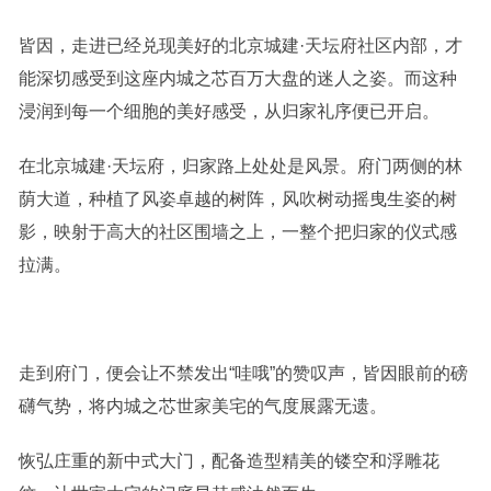
皆因，走进已经兑现美好的北京城建·天坛府社区内部，才
能深切感受到这座内城之芯百万大盘的迷人之姿。而这种
浸润到每一个细胞的美好感受，从归家礼序便已开启。
在北京城建·天坛府，归家路上处处是风景。府门两侧的林
荫大道，种植了风姿卓越的树阵，风吹树动摇曳生姿的树
影，映射于高大的社区围墙之上，一整个把归家的仪式感
拉满。
走到府门，便会让不禁发出“哇哦”的赞叹声，皆因眼前的磅
礴气势，将内城之芯世家美宅的气度展露无遗。
恢弘庄重的新中式大门，配备造型精美的镂空和浮雕花