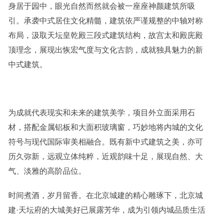
身居于园中，眼光自然而然就会被一座座神颜建筑所吸
引。承袭中式居住文化精髓，建筑依严谨规整的中轴对称
布局，汲取天坛皇乾殿三段式建筑结构，故宫太和殿庑殿
顶理念，展现出恢宏气度与文化古韵，成就独具魅力的新
中式建筑。
为成就代表现实和未来的建筑美学，项目外立面采用石
材，搭配金属铝板和大面积玻璃窗，巧妙地将内城的文化
符号与现代国际审美相融合。既有新中式建筑之美，亦可
历久弥新，远观立体纯粹，近观韵味十足，展现自然、大
气、淡雅的高阶品位。
时间煮酒，岁月留香。在北京城建的精心雕琢下，北京城
建·天坛府的大城美好已展露芳华，成为引领内城品质生活