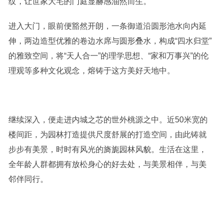
纹，让世家大宅的门庭显赫感油然而生。
进入大门，眼前便豁然开朗，一条御道沿圆形池水向内延
伸，两边造型优雅的卷边水席与圆形叠水，构成“四水归堂”
的雅致空间，将“天人合一”的理学思想、“家和万事兴”的伦
理观等多种文化观念，熔铸于这方美好天地中。
继续深入，便走进内城之芯的世外桃源之中。近50米宽的
楼间距，为园林打造提供尺度舒展的打造空间，由此铸就
步步有美景，时时有风光的旖旎园林风貌。生活在这里，
全年龄人群都拥有放松身心的好去处，与美景相伴，与美
邻伴同行。