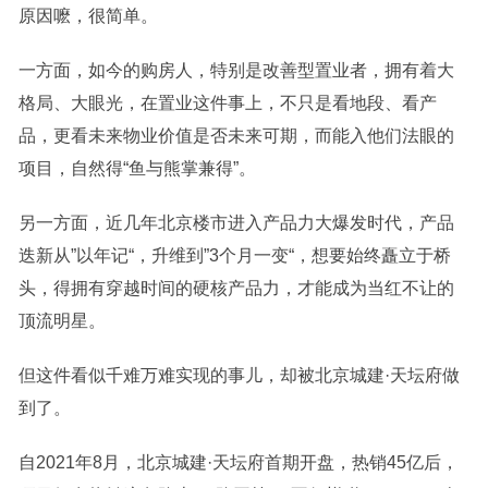
原因嚒，很简单。
一方面，如今的购房人，特别是改善型置业者，拥有着大
格局、大眼光，在置业这件事上，不只是看地段、看产
品，更看未来物业价值是否未来可期，而能入他们法眼的
项目，自然得“鱼与熊掌兼得”。
另一方面，近几年北京楼市进入产品力大爆发时代，产品
迭新从”以年记“，升维到”3个月一变“，想要始终矗立于桥
头，得拥有穿越时间的硬核产品力，才能成为当红不让的
顶流明星。
但这件看似千难万难实现的事儿，却被北京城建·天坛府做
到了。
自2021年8月，北京城建·天坛府首期开盘，热销45亿后，