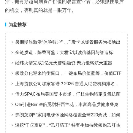
活，拥有穿越周期资产价值的改善置业者，必须抓住最后
的机会，否则真的就
是一眼万年。
为您推荐
暑期慢旅激活“体验账户”，广发卡以场景服务为松弛出
行添彩
全链质造，陈香可鉴：大柑宝以诚信基因与智造标
准，定义新会陈皮高质量发展
经纬火箭完成1亿元天使轮融资 聚力锻铸航天重器
极致分化迎来均衡窗口，一键布局价值蓝筹，价值ETF
华夏火热开售
上海贷款公司哪家靠谱？2026 普通人助贷机构排名，
工薪族借钱选择指南
借力SPAC布局美国资本市场，仟枝生物锚定臭氧抗菌
黄金赛道
Olé引进Bimi®倍觅甜杆西兰花，丰富高品质健康餐桌
新选择
弗朗茨别墅家用电梯体验网络覆盖全球220余城，如何
实现高效服务响应
深挖“千亿富矿”，“乙肝药王” 特宝生物持续领跑乙肝临
床治愈