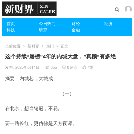
首页
今日热门
财经
经济
科技
研究
金融
当前位置
新财界
热门
正文
这个持续“屠榜”4年的内城大盘，”真颜“有多绝
发布: 2025年6月4日
355
0
评论
7
赞
摘要：内城芯，大城成
（一）
在北京，想当销冠，不易。
要一路长红，更仿佛是天方夜谭。