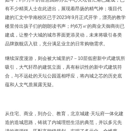
有不少精英人士在此进出，展现着昂扬的精气神；项目代
建的汇文中学南校区已于2023年9月正式开学，漂亮的教学
楼里传出孩子们的朗朗读书声；约6万㎡的商业天御商街已
建成，让整个大城的城市界面更添灵动，未来将吸引各类
品牌旗舰店入驻，充分满足业主的日常购物需求。
继续深度漫游，则会被大城里的7－10层低密新中式建筑所
吸引，大气轩昂的建筑立面，具有标识性的新中式建筑符
合，与不远处的天坛公园遥相呼应，将内城之芯的历史底
蕴和人文气质展露无疑。
从住宅、商业，到办公、教育，北京城建·天坛府一体化建
造的造城思路，铸就了内城理想生活的典范，并以多元先