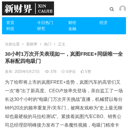
首页
今日热门
财经
经济
科技
研究
金融
当前位置
新财界
热门
正文
30小时1万次开关表现如一，岚图FREE+同级唯一全
系标配四电吸门
发布: 2025年5月27日
378
0
评论
5
赞
为了给即将上市的岚图FREE+造势，岚图汽车的高管们又
一次“卷”出了新高度。CEO卢放率先登场，亲自监工了一场
长达30个小时的“电吸门万次开关挑战”直播，机械臂以每分
钟约20次的频率重复开/关车门，被网友戏称为“史上最无聊
却也最硬核的马拉松测试”。紧接着岚图汽车CBO、销售公
司总经理邵明峰接力发布了一条魔性视频，电吸门精准卡