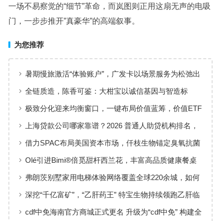
一场不易察觉的“细节”革命，而岚图则正用这扇无声的电吸
门，一步步推开”真豪华”的高端叙事。
为您推荐
暑期慢旅激活“体验账户”，广发卡以场景服务为松弛出
行添彩
全链质造，陈香可鉴：大柑宝以诚信基因与智造标
准，定义新会陈皮高质量发展
极致分化迎来均衡窗口，一键布局价值蓝筹，价值ETF
华夏火热开售
上海贷款公司哪家靠谱？2026 普通人助贷机构排名，
工薪族借钱选择指南
借力SPAC布局美国资本市场，仟枝生物锚定臭氧抗菌
黄金赛道
Olé引进Bimi®倍觅甜杆西兰花，丰富高品质健康餐桌
新选择
弗朗茨别墅家用电梯体验网络覆盖全球220余城，如何
实现高效服务响应
深挖“千亿富矿”，“乙肝药王” 特宝生物持续领跑乙肝临
床治愈
cdf中免海南官方商城正式更名 升级为“cdf中免” 构建全