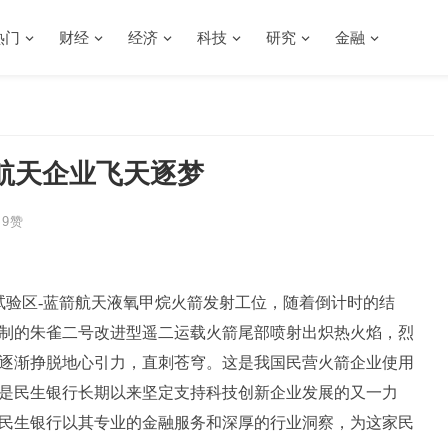
热门
财经
经济
科技
研究
金融
航天企业飞天逐梦
9
赞
创新试验区-蓝箭航天液氧甲烷火箭发射工位，随着倒计时的结
制的朱雀二号改进型遥二运载火箭尾部喷射出炽热火焰，烈
逐渐挣脱地心引力，直刺苍穹。这是我国民营火箭企业使用
是民生银行长期以来坚定支持科技创新企业发展的又一力
民生银行以其专业的金融服务和深厚的行业洞察，为这家民