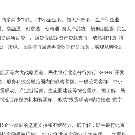
“两多两少”特征（中小企业多、知识产权多；生产型企业
通、易融通、创富通、创慧通”四大产品线：初创期匹配“民生
期提供项目贷、厂房贷等固定资产贷款支持；成熟期打造“科
银团、跨境、股票增持回购再贷款等进阶服务，实现从孵化到
航天等六大战略赛道，民生银行北京分行推行“3+3+N”开发
动，服务科技金融范围内的战略客群、一般公司客群、中小
业投贷联动、产业链延伸、生态圈建设等综合需求。据了解，民
制近百家投资机构资源库，形成“投贷联动+精准推送”数字
技企业发展的坚定支持和不懈努力。据了解，民生银行北京
技金融领军机构”、“2024年北京金融业十大品牌——年度科