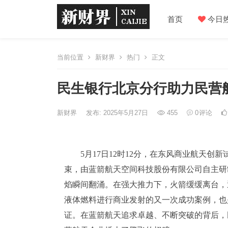
首页
今日
当前位置
新财界
热门
正文
民生银行北京分行助力民营
新财界
发布: 2025年5月27日
455
0
评论
5月17日12时12分，在东风商业航天
束，由蓝箭航天空间科技股份有限公司自主研
焰瞬间翻涌。在强大推力下，火箭缓缓离台，
液体燃料进行商业发射的又一次成功案例，也
证。在蓝箭航天追求卓越、不断突破的背后，