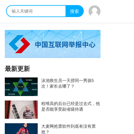
搜索
最新更新
泳池救生员一天捞同一男孩5
次！家长去哪了？
程维高的后台已经是过去式，他
是否能享受副省级待遇
大麦网抢票软件到底有没有票
抢？