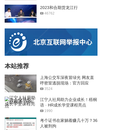
2023和合期货龙江行
46762
本站推荐
上海公交车深夜冒绿光 网友直
呼密室逃脱现场：官方回应
3524
江宁人社局助力企业成长！梧桐
语 · HR成长学堂课程亮点
1990
考个证书在家躺着赚几十万？36
人被刑拘