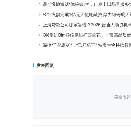
暑期慢旅激活“体验账户”，广发卡以场景服务
出行添彩
经纬火箭完成1亿元天使轮融资 聚力锻铸航天
上海贷款公司哪家靠谱？2026 普通人助贷机
工薪族借钱选择指南
Olé引进Bimi®倍觅甜杆西兰花，丰富高品质
新选择
深挖“千亿富矿”，“乙肝药王” 特宝生物持续领
临床治愈
发表回复
要发表评