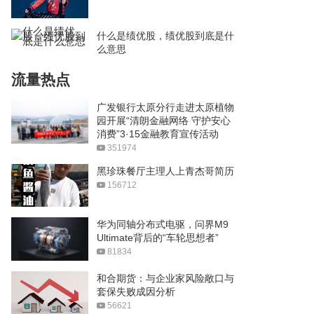
什么是绩优股，绩优股到底是什
么意思
流量热点
广发银行太原分行走进太原植物
园开展“清朗金融网络 守护安心
消费”3·15金融教育宣传活动
351974
黑珍珠餐厅主理人上青杰哥简历
156712
华为同轴分布式电驱，问界M9
Ultimate背后的“车轮思想者”
81834
和合期货：与企业家风险敞口与
套保失败成因分析
56621