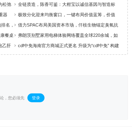
为松弛
全链质造，陈香可鉴：大柑宝以诚信基因与智造标
准，定义新会陈皮高质量发展
重器
极致分化迎来均衡窗口，一键布局价值蓝筹，价值
ETF华夏火热开售
构排名，
借力SPAC布局美国资本市场，仟枝生物锚定臭氧抗
菌黄金赛道
健康餐桌
弗朗茨别墅家用电梯体验网络覆盖全球220余城，如
何实现高效服务响应
跑乙肝
cdf中免海南官方商城正式更名 升级为“cdf中免” 构建
全场景购物生态
论，您必须先
登录
。