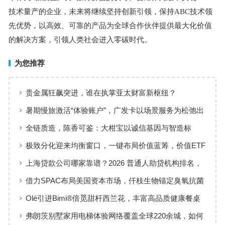
技术量产的企业，未来将继续坚持创新引领，保持
ABC
技术领
先优势，以高效、可靠的产品为全球合作伙伴提供最大化价值
的解决方案，引领人类社会进入零碳时代。
为您推荐
贵金属狂飙突进，谁在执掌亚太财富新枢纽？
暑期慢旅激活“体验账户”，广发卡以场景服务为松弛出
行添彩
全链质造，陈香可鉴：大柑宝以诚信基因与智造标
准，定义新会陈皮高质量发展
极致分化迎来均衡窗口，一键布局价值蓝筹，价值ETF
华夏火热开售
上海贷款公司哪家靠谱？2026 普通人助贷机构排名，
工薪族借钱选择指南
借力SPAC布局美国资本市场，仟枝生物锚定臭氧抗菌
黄金赛道
Olé引进Bimi®倍觅甜杆西兰花，丰富高品质健康餐桌
新选择
弗朗茨别墅家用电梯体验网络覆盖全球220余城，如何