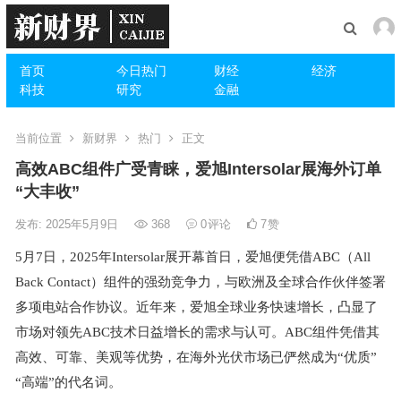
首页
今日热门
财经
经济
科技
研究
金融
当前位置
新财界
热门
正文
高效ABC组件广受青睐，爱旭Intersolar展海外订单
“大丰收”
发布: 2025年5月9日
368
0
评论
7
赞
5
月
7
日，
2025
年
Intersolar
展开幕首日，爱旭便凭借
ABC
（
All
Back Contact
）组件的强劲竞争力，与欧洲及全球合作伙伴签署
多项电站合作协议。近年来，爱旭全球业务快速增长，凸显了
市场对领先
ABC
技术日益增长的需求与认可。
ABC
组件凭借其
高效、可靠、美观等优势，在海外光伏市场已俨然成为
“
优质
”
“
高端
”
的代名词。