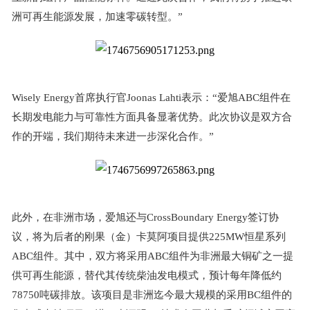
洲可再生能源发展，加速零碳转型。
”
Wisely Energy
首席执行官
Joonas Lahti
表示：
“
爱旭
ABC
组件在
长期发电能力与可靠性方面具备显著优势。此次协议是双方合
作的开端，我们期待未来进一步深化合作。
”
此外，在非洲市场，爱旭还与
CrossBoundary Energy
签订协
议，将为后者的刚果（金）卡莫阿项目提供
225MW
恒星系列
ABC
组件。其中，双方将采用
ABC
组件为非洲最大铜矿之一提
供可再生能源，替代其传统柴油发电模式，预计每年降低约
78750
吨碳排放。该项目是非洲迄今最大规模的采用
BC
组件的