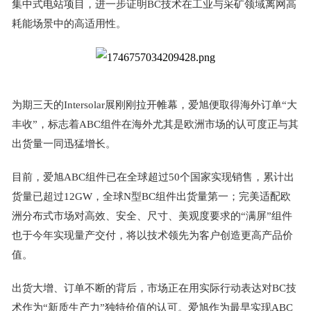
集中式电站项目，进一步证明
BC
技术在工业与采矿领域离网高
耗能场景中的高适用性。
为期三天的
Intersolar
展刚刚拉开帷幕，爱旭便取得海外订单
“
大
丰收
”
，标志着
ABC
组件在海外尤其是欧洲市场的认可度正与其
出货量一同迅猛增长。
目前，爱旭
ABC
组件已在全球超过
50
个国家实现销售，累计出
货量已超过
12GW
，全球
N
型
BC
组件出货量第一；完美适配欧
洲分布式市场对高效、安全、尺寸、美观度要求的
“
满屏
”
组件
也于今年实现量产交付，将以技术领先为客户创造更高产品价
值。
出货大增、订单不断的背后，市场正在用实际行动表达对
BC
技
术作为
“
新质生产力
”
独特价值的认可。爱旭作为最早实现
ABC