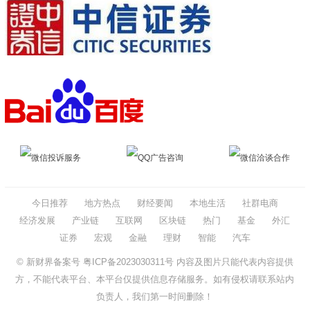
微信投诉服务
QQ广告咨询
微信洽谈合作
今日推荐
地方热点
财经要闻
本地生活
社群电商
经济发展
产业链
互联网
区块链
热门
基金
外汇
证券
宏观
金融
理财
智能
汽车
© 新财界备案号
粤ICP备2023030311号
内容及图片只能代表内容提供
方，不能代表平台、本平台仅提供信息存储服务。如有侵权请联系站内
负责人，我们第一时间删除！