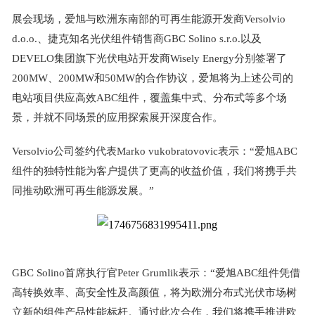
展会现场，爱旭与欧洲东南部的可再生能源开发商
Versolvio
d.o.o.
、捷克知名光伏组件销售商
GBC Solino s.r.o.
以及
DEVELO
集团旗下光伏电站开发商
Wisely Energy
分别签署了
200MW
、
200MW
和
50MW
的合作协议，爱旭将为上述公司的
电站项目供应高效
ABC
组件，覆盖集中式、分布式等多个场
景，并就不同场景的应用探索展开深度合作。
Versolvio
公司签约代表
Marko vukobratovovic
表示：
“
爱旭
ABC
组件的独特性能为客户提供了更高的收益价值，我们将携手共
同推动欧洲可再生能源发展。
”
GBC Solino
首席执行官
Peter Grumlik
表示：
“
爱旭
ABC
组件凭借
高转换效率、高安全性及高颜值，将为欧洲分布式光伏市场树
立新的组件产品性能标杆。通过此次合作，我们将携手推进欧