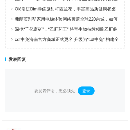
黄金赛道
Olé引进Bimi®倍觅甜杆西兰花，丰富高品质健康餐桌
新选择
弗朗茨别墅家用电梯体验网络覆盖全球220余城，如何
实现高效服务响应
深挖“千亿富矿”，“乙肝药王” 特宝生物持续领跑乙肝临
床治愈
cdf中免海南官方商城正式更名 升级为“cdf中免” 构建全
场景购物生态
发表回复
要发表评论，您必须先
登录
。