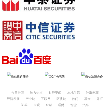
微信投诉服务
QQ广告咨询
微信洽谈合作
今日推荐
地方热点
财经要闻
本地生活
社群电商
经济发展
产业链
互联网
区块链
热门
基金
外汇
证券
宏观
金融
理财
智能
汽车