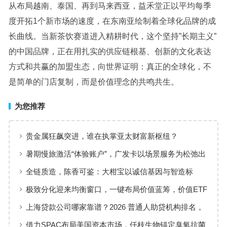
从布局越南、泰国、再到马来西亚，益禾堂正以平均每季
度开拓1个新市场的速度，在东南亚绘制着全球化品牌的成
长曲线。当新茶饮赛道进入精耕时代，这个坚持”长期主义”
的中国品牌，正在用扎实的供应链根基、创新的文化表达
方式和共赢的加盟生态，向世界证明：真正的全球化，不
是简单的门店复制，而是价值理念的共鸣共生。
为您推荐
贵金属狂飙突进，谁在执掌亚太财富新枢纽？
暑期慢旅激活“体验账户”，广发卡以场景服务为松弛出
行添彩
全链质造，陈香可鉴：大柑宝以诚信基因与智造标
准，定义新会陈皮高质量发展
极致分化迎来均衡窗口，一键布局价值蓝筹，价值ETF
华夏火热开售
上海贷款公司哪家靠谱？2026 普通人助贷机构排名，
工薪族借钱选择指南
借力SPAC布局美国资本市场，仟枝生物锚定臭氧抗菌