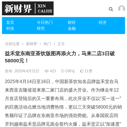
首页
今日热门
财经
经济
科技
研究
金融
当前位置
新财界
热门
正文
益禾堂东南亚茶饮版图再添火力，马来二店3日破
58000元！
发布: 2025年4月21日
423
0
评论
11
赞
2025年4月14日至16日，中国新茶饮知名品牌益禾堂在马
来西亚吉隆坡迎来第二家门店的盛大开业。作为继去年12
月首店登陆后的又一重要布局，此次开业不仅以“买一送一”
的巨惠活动点燃当地消费热情，更以三天突破58000元的销
售额印证了品牌在东南亚市场的强劲势能。从泰国双店同
开到越南益禾堂品牌见面会签约火爆，益禾堂正以“加速度”