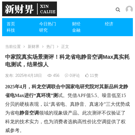
首页
今日热门
财经
经济
科技
研究
金融
当前位置
新财界
热门
正文
中家院真实场景测评！科龙省电静音空调Max真实耗
电测试，结果惊人
发布: 2025年4月18日
456
0
评论
11
赞
2025年4月，科龙空调联合中国家电研究院对其新品科龙静
省电Max进行“真环境”
测
试。凭借APF值5.5、噪音低至15
分贝的硬核表现，以“真省电、真静音、真速冷”三大优势成
为省电
静音空调
领域的现象级产品。此次测评不仅验证了
科龙的技术实力，也为消费者选购高性价比空调提供了权
威参考。