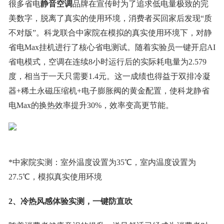
很多省电
静音空调
品牌在宣传时为了追求低电量极致的完
美数字，脱离了真实的使用环境，消费者买回家后发现“质
不对版”。科龙联合中家院在模拟的真实使用环境下，对静
省电Max挂机进行了核心省电测试。随着实验员一键开启AI
省电模式，空调在连续8小时运行后的实际耗电量为2.579
度，相当于一天只需要1.4元。这一成绩也得益于双排冷凝
器+稀土永磁压缩机+电子膨胀阀的黄金配置，使科龙静省
电Max的换热效率提升30%，效率变高更节能。
*中家院实测：室外温度设置为35℃，室内温度设置为
27.5℃，模拟真实使用环境
2、冷热风感体验实测，一键防直吹