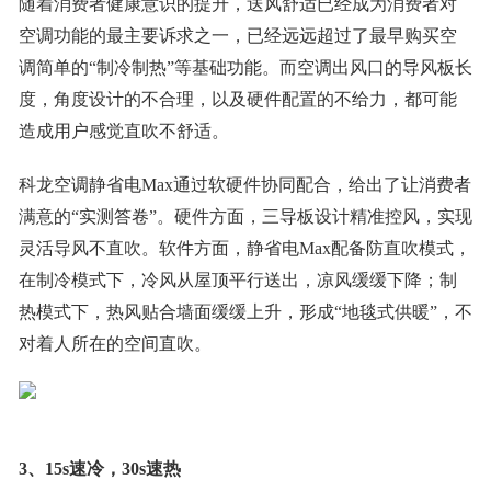
随着消费者健康意识的提升，送风舒适已经成为消费者对
空调功能的最主要诉求之一，已经远远超过了最早购买空
调简单的“制冷制热”等基础功能。而空调出风口的导风板长
度，角度设计的不合理，以及硬件配置的不给力，都可能
造成用户感觉直吹不舒适。
科龙空调静省电Max通过软硬件协同配合，给出了让消费者
满意的“实测答卷”。硬件方面，三导板设计精准控风，实现
灵活导风不直吹。软件方面，静省电Max配备防直吹模式，
在制冷模式下，冷风从屋顶平行送出，凉风缓缓下降；制
热模式下，热风贴合墙面缓缓上升，形成“地毯式供暖”，不
对着人所在的空间直吹。
3、15s速冷，30s速热