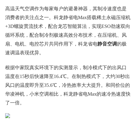
高温天气空调作为每家每户的避暑神器，其制冷速度也是
消费者的关注点之一。科龙静省电Max搭载稀土永磁压缩机
+3D螺旋贯流技术，配合龙芯智能算法，实现ESO劲速双向
循环系统，配合制冷剂极速高效分布技术，在压缩机、风
扇、电机、电控芯片共同作用下，科龙省电
静音空调
的极
速调温表现优异。
根据中家院真实环境下的实测显示，制冷模式下的出风口
温度在15秒后快速降至16.4℃。在制热模式下，大约30秒出
风口的温度即升至35.6℃，冷热效率大大提升。和同价位的
华凌神机，小米空调相比，科龙静省电Max的速冷热速度快
了一倍。