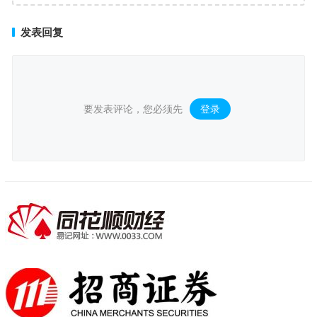
场景购物生态
发表回复
要发表评论，您必须先
登录
。