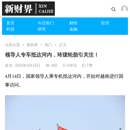
首页
今日热门
财经
经济
科技
研究
金融
当前位置
新财界
热门
正文
领导人专车抵达河内，玲珑轮胎引关注！
发布: 2025年4月15日
450
0
评论
7
赞
4月14日，国家领导人乘专机抵达河内，开始对越南进行国
事访问。