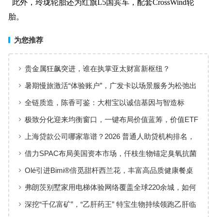
此外，玲珑轮胎还为红旗L5国宾车，配套CrossWind轮
胎。
为您推荐
贵金属狂飙突进，谁在执掌亚太财富新枢纽？
暑期慢旅激活“体验账户”，广发卡以场景服务为松弛出
行添彩
全链质造，陈香可鉴：大柑宝以诚信基因与智造标
准，定义新会陈皮高质量发展
极致分化迎来均衡窗口，一键布局价值蓝筹，价值ETF
华夏火热开售
上海贷款公司哪家靠谱？2026 普通人助贷机构排名，
工薪族借钱选择指南
借力SPAC布局美国资本市场，仟枝生物锚定臭氧抗菌
黄金赛道
Olé引进Bimi®倍觅甜杆西兰花，丰富高品质健康餐桌
新选择
弗朗茨别墅家用电梯体验网络覆盖全球220余城，如何
实现高效服务响应
深挖“千亿富矿”，“乙肝药王” 特宝生物持续领跑乙肝临
床治愈