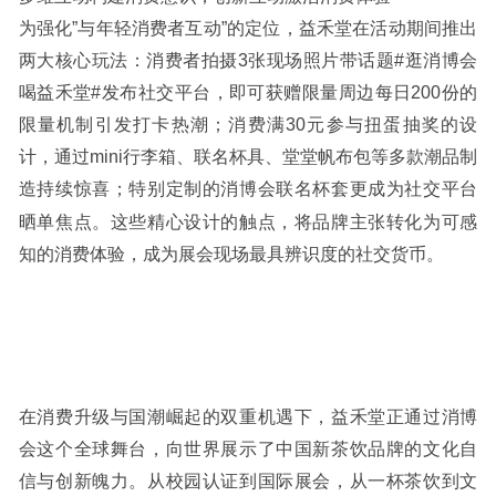
为强化”与年轻消费者互动”的定位，益禾堂在活动期间推出
两大核心玩法：消费者拍摄3张现场照片带话题#逛消博会
喝益禾堂#发布社交平台，即可获赠限量周边每日200份的
限量机制引发打卡热潮；消费满30元参与扭蛋抽奖的设
计，通过mini行李箱、联名杯具、堂堂帆布包等多款潮品制
造持续惊喜；
特
别定制的消博会联名杯套更成为社交平台
晒单焦点。这些精心设计的触点，将品牌主张转化为可感
知的消费体验，成为展会现场最具辨识度的社交货币。
在消费升级与国潮崛起的双重机遇下，益禾堂正通过消博
会这个全球舞台，向世界展示了中国新茶饮品牌的文化自
信与创新魄力。从校园认证到国际展会，从一杯茶饮到文