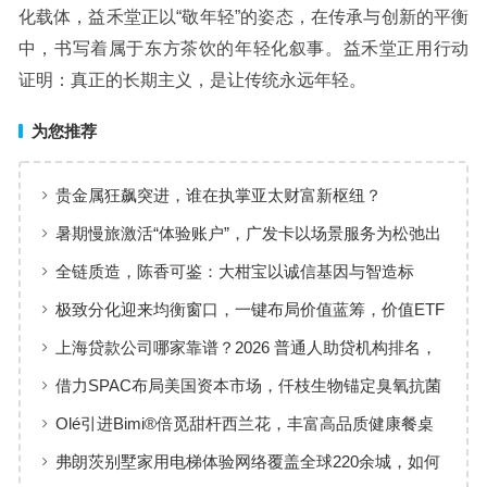
化载体，益禾堂正以“敬年轻”的姿态，在传承与创新的平衡
中，书写着属于东方茶饮的年轻化叙事。益禾堂正用行动
证明：真正的长期主义，是让传统永远年轻。
为您推荐
贵金属狂飙突进，谁在执掌亚太财富新枢纽？
暑期慢旅激活“体验账户”，广发卡以场景服务为松弛出
行添彩
全链质造，陈香可鉴：大柑宝以诚信基因与智造标
准，定义新会陈皮高质量发展
极致分化迎来均衡窗口，一键布局价值蓝筹，价值ETF
华夏火热开售
上海贷款公司哪家靠谱？2026 普通人助贷机构排名，
工薪族借钱选择指南
借力SPAC布局美国资本市场，仟枝生物锚定臭氧抗菌
黄金赛道
Olé引进Bimi®倍觅甜杆西兰花，丰富高品质健康餐桌
新选择
弗朗茨别墅家用电梯体验网络覆盖全球220余城，如何