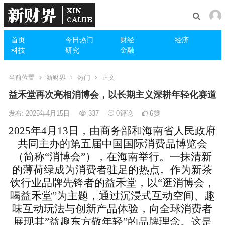
首页
今日热门
财经
经济
科技
研究
金融
当前位置
新财界
热门
正文
益禾堂再次亮相消博会，以长期主义深耕年轻化赛道
发布: 2025年4月15日
337
0
评论
6
赞
2025年4月13日，由商务部和海南省人民政府
共同主办的第五届中国国际消费品博览会
（简称“消博会”），在海南举行。一抹清新
的薄荷绿成为消费者驻足的热点。作为新茶
饮行业品牌先锋者的益禾堂，以“逛消博会，
喝益禾堂”为主题，通过沉浸式互动空间、趣
味互动玩法与创新产品体验，向全球消费者
展现其”益趣东方敬年轻”的品牌理念。这是