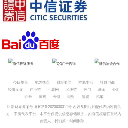
微信投诉服务
QQ广告咨询
微信洽谈合作
今日推荐
地方热点
财经要闻
本地生活
社群电商
经济发展
产业链
互联网
区块链
热门
基金
外汇
证券
宏观
金融
理财
智能
汽车
© 新财界备案号
粤ICP备2023030311号
内容及图片只能代表内容提供
方，不能代表平台、本平台仅提供信息存储服务。如有侵权请联系站内
负责人，我们第一时间删除！