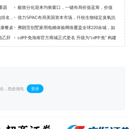
准，定义新会陈皮高质量发展
重器
极致分化迎来均衡窗口，一键布局价值蓝筹，价值
ETF华夏火热开售
构排名，
借力SPAC布局美国资本市场，仟枝生物锚定臭氧抗
菌黄金赛道
健康餐桌
弗朗茨别墅家用电梯体验网络覆盖全球220余城，如
何实现高效服务响应
跑乙肝
cdf中免海南官方商城正式更名 升级为“cdf中免” 构建
全场景购物生态
论，您必须先
登录
。