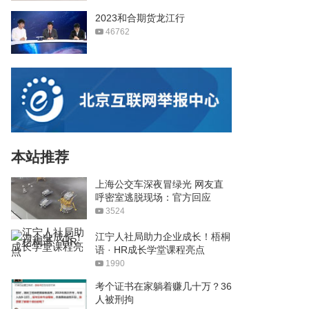
2023和合期货龙江行
46762
本站推荐
上海公交车深夜冒绿光 网友直
呼密室逃脱现场：官方回应
3524
江宁人社局助力企业成长！梧桐
语 · HR成长学堂课程亮点
1990
考个证书在家躺着赚几十万？36
人被刑拘