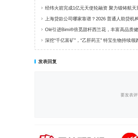
出行添彩
经纬火箭完成1亿元天使轮融资 聚力锻铸航天
上海贷款公司哪家靠谱？2026 普通人助贷机
工薪族借钱选择指南
Olé引进Bimi®倍觅甜杆西兰花，丰富高品质
新选择
深挖“千亿富矿”，“乙肝药王” 特宝生物持续领
临床治愈
发表回复
要发表评