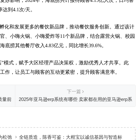
复苏影响，2024年，海底捞共计接待顾客4.15亿人次，日均客
达到4.1次/天。
鼓励孵化和发展更多的餐饮新品牌，推动餐饮服务创新。通过该计
官、小嗨火锅、小嗨爱炸等11个新品牌，结合露营火锅、校园
底捞其他餐厅收入4.83亿元，同比增长39.6%。
店”模式，赋予大区经理产品决策权，激励优秀人才共享。此
经理工作，让员工与顾客的互动更紧密，提升顾客满意率。
下一篇
质量前
2025年亚马逊erp系统有哪些 卖家都在用的亚马逊erp系
统推荐
为松弛
全链质造，陈香可鉴：大柑宝以诚信基因与智造标