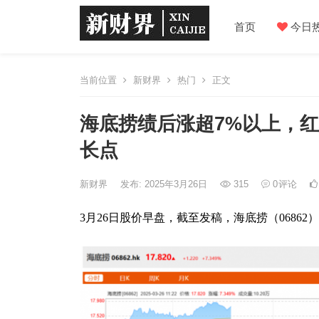
首页
今日
当前位置
新财界
热门
正文
海底捞绩后涨超7%以上，
长点
新财界
发布: 2025年3月26日
315
0
评论
3月26日股价早盘，截至发稿，海底捞（06862）