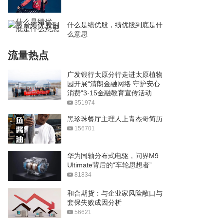
什么是绩优股，绩优股到底是什
么意思
流量热点
广发银行太原分行走进太原植物
园开展“清朗金融网络 守护安心
消费”3·15金融教育宣传活动
351974
黑珍珠餐厅主理人上青杰哥简历
156701
华为同轴分布式电驱，问界M9
Ultimate背后的“车轮思想者”
81834
和合期货：与企业家风险敞口与
套保失败成因分析
56621