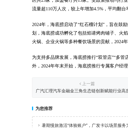
区共23家，加盟餐厅共13家。受政策推动与行业
流量超110万人次，较上年增加4.5%，平均翻台率
2024年，海底捞启动了“红石榴计划”，旨在
划，海底捞成功孵化了包括焰请烤肉铺子、火焰
火锅、企业火锅等多种餐饮场景的贡献，2024年海
为支持多品牌发展，海底捞推行“双管店”“多管
外，2024年年末开始，海底捞推行专属客户
上一篇
广汽汇理汽车金融金三角生态链创新赋能行业高
行
为您推荐
暑期慢旅激活“体验账户”，广发卡以场景服务