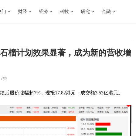
热门
财经
经济
科技
研究
金融
红石榴计划效果显著，成为新的营收增
7
赞
绩后股价涨幅超7%，现报17.82港元，成交额3.53亿港元。