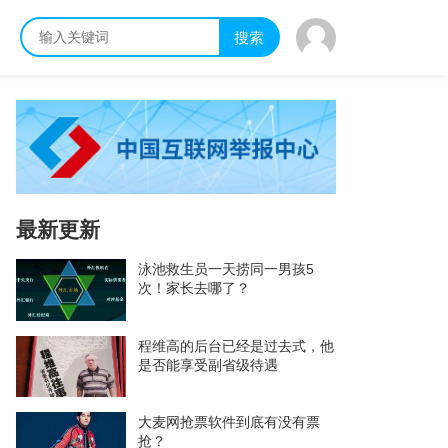
搜索
最新更新
泳池救生员一天捞同一男孩5
次！家长去哪了？
程维高的后台已经是过去式，他
是否能享受副省级待遇
大麦网抢票软件到底有没有票
抢？