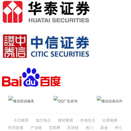
微信投诉服务
QQ广告咨询
微信洽谈合作
今日推荐
地方热点
财经要闻
本地生活
社群电商
经济发展
产业链
互联网
区块链
热门
基金
外汇