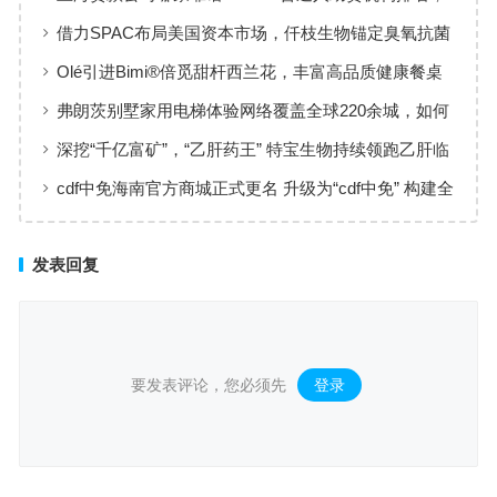
工薪族借钱选择指南
借力SPAC布局美国资本市场，仟枝生物锚定臭氧抗菌
黄金赛道
Olé引进Bimi®倍觅甜杆西兰花，丰富高品质健康餐桌
新选择
弗朗茨别墅家用电梯体验网络覆盖全球220余城，如何
实现高效服务响应
深挖“千亿富矿”，“乙肝药王” 特宝生物持续领跑乙肝临
床治愈
cdf中免海南官方商城正式更名 升级为“cdf中免” 构建全
场景购物生态
发表回复
要发表评论，您必须先
登录
。