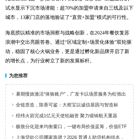
试水显示下沉市场潜能：超70%的加盟申请来自三线及以下
城市，13家门店的落地验证了“直营+加盟”模式的可行性。
海底捞以精准的市场洞察与战略创新，在2024年餐饮复苏
浪潮中交出亮眼答卷。通过“区域定制+场景化体验”双轮驱
动，稳固了核心火锅业务，更是通过孵化新品牌开启了新
的增长点，为行业树立了新的发展标杆。
为您推荐
暑期慢旅激活“体验账户”，广发卡以场景服务为松弛出
行添彩
全链质造，陈香可鉴：大柑宝以诚信基因与智造标
准，定义新会陈皮高质量发展
经纬火箭完成1亿元天使轮融资 聚力锻铸航天重器
极致分化迎来均衡窗口，一键布局价值蓝筹，价值ETF
华夏火热开售
上海贷款公司哪家靠谱？2026 普通人助贷机构排名，