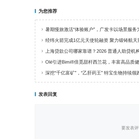
为您推荐
暑期慢旅激活“体验账户”，广发卡以场景服务
出行添彩
经纬火箭完成1亿元天使轮融资 聚力锻铸航天
上海贷款公司哪家靠谱？2026 普通人助贷机
工薪族借钱选择指南
Olé引进Bimi®倍觅甜杆西兰花，丰富高品质
新选择
深挖“千亿富矿”，“乙肝药王” 特宝生物持续领
临床治愈
发表回复
要发表评