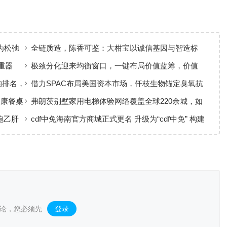
为松弛
全链质造，陈香可鉴：大柑宝以诚信基因与智造标
准，定义新会陈皮高质量发展
重器
极致分化迎来均衡窗口，一键布局价值蓝筹，价值
ETF华夏火热开售
构排名，
借力SPAC布局美国资本市场，仟枝生物锚定臭氧抗
菌黄金赛道
健康餐桌
弗朗茨别墅家用电梯体验网络覆盖全球220余城，如
何实现高效服务响应
跑乙肝
cdf中免海南官方商城正式更名 升级为“cdf中免” 构建
全场景购物生态
论，您必须先
登录
。