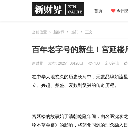
首页
今日
当前位置
新财界
热门
正文
百年老字号的新生！宫延楼
新财界
发布: 2025年3月20日
433
0
评论
在中华大地悠久的历史长河中，无数品牌如流星
立、兴起、鼎盛、衰败到复兴的传奇历程。
宫延楼的故事始于清朝乾隆年间，由名医沈李龙
物本草会纂》的影响，将药食同源的理念融入日