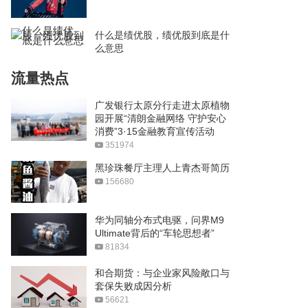
什么是绩优股，绩优股到底是什
么意思
流量热点
广发银行太原分行走进太原植物
园开展“清朗金融网络 守护安心
消费”3·15金融教育宣传活动
351974
黑珍珠餐厅主理人上青杰哥简历
156680
华为同轴分布式电驱，问界M9
Ultimate背后的“车轮思想者”
81834
和合期货：与企业家风险敞口与
套保失败成因分析
56621