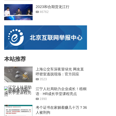
2023和合期货龙江行
46762
本站推荐
上海公交车深夜冒绿光 网友直
呼密室逃脱现场：官方回应
3523
江宁人社局助力企业成长！梧桐
语 · HR成长学堂课程亮点
1990
考个证书在家躺着赚几十万？36
人被刑拘