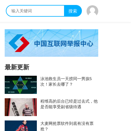
搜索
最新更新
泳池救生员一天捞同一男孩5
次！家长去哪了？
程维高的后台已经是过去式，他
是否能享受副省级待遇
大麦网抢票软件到底有没有票
抢？