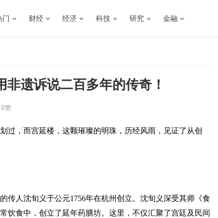
热门
财经
经济
科技
研究
金融
用非遗诉说二百多年的传奇！
9
赞
划过，而宫延楼，这颗璀璨的明珠，历经风雨，见证了从创
的传人沈旬义于公元1756年在杭州创立。沈旬义深受其师《食
常饮食中，创立了延年药膳坊。这里，不仅汇聚了宫廷及民间