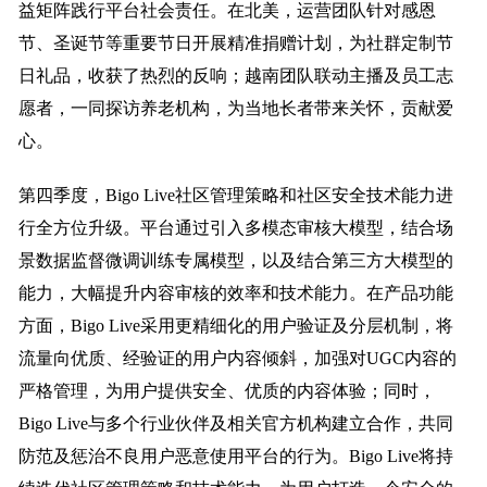
益矩阵践行平台社会责任。在北美，运营团队针对感恩
节、圣诞节等重要节日开展精准捐赠计划，为社群定制节
日礼品，收获了热烈的反响；越南团队联动主播及员工志
愿者，一同探访养老机构，为当地长者带来关怀，贡献爱
心。
第四季度，Bigo Live社区管理策略和社区安全技术能力进
行全方位升级。平台通过引入多模态审核大模型，结合场
景数据监督微调训练专属模型，以及结合第三方大模型的
能力，大幅提升内容审核的效率和技术能力。在产品功能
方面，Bigo Live采用更精细化的用户验证及分层机制，将
流量向优质、经验证的用户内容倾斜，加强对UGC内容的
严格管理，为用户提供安全、优质的内容体验；同时，
Bigo Live与多个行业伙伴及相关官方机构建立合作，共同
防范及惩治不良用户恶意使用平台的行为。Bigo Live将持