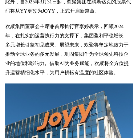
此外，自2025年3月31日起，欢聚集团在纳斯达克的股票代
码将从YY更改为JOYY，正式开启新篇章。
欢聚集团董事会主席兼首席执行官李婷表示，回顾2024
年，在扎实的运营执行力的支撑下，集团盈利平稳增长，
多元增长引擎初见成果。展望未来，欢聚将坚定地致力于
推动全球业务的多元发展，巩固集团作为全球领先科技企
业的地位和影响力。借助AI为业务赋能，欢聚将全方位提
升运营精细化水平，为用户耕耘有温度的社区体验。