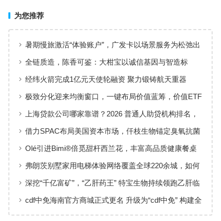
为您推荐
暑期慢旅激活“体验账户”，广发卡以场景服务为松弛出
行添彩
全链质造，陈香可鉴：大柑宝以诚信基因与智造标
准，定义新会陈皮高质量发展
经纬火箭完成1亿元天使轮融资 聚力锻铸航天重器
极致分化迎来均衡窗口，一键布局价值蓝筹，价值ETF
华夏火热开售
上海贷款公司哪家靠谱？2026 普通人助贷机构排名，
工薪族借钱选择指南
借力SPAC布局美国资本市场，仟枝生物锚定臭氧抗菌
黄金赛道
Olé引进Bimi®倍觅甜杆西兰花，丰富高品质健康餐桌
新选择
弗朗茨别墅家用电梯体验网络覆盖全球220余城，如何
实现高效服务响应
深挖“千亿富矿”，“乙肝药王” 特宝生物持续领跑乙肝临
床治愈
cdf中免海南官方商城正式更名 升级为“cdf中免” 构建全
场景购物生态