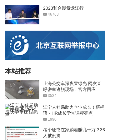
2023和合期货龙江行
46763
本站推荐
上海公交车深夜冒绿光 网友直
呼密室逃脱现场：官方回应
3524
江宁人社局助力企业成长！梧桐
语 · HR成长学堂课程亮点
1990
考个证书在家躺着赚几十万？36
人被刑拘