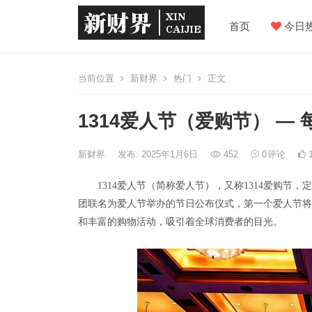
首页
今日
当前位置
新财界
热门
正文
1314爱人节（爱购节） — 
新财界
发布: 2025年1月6日
452
0
评论
1
1314爱人节（简称爱人节），又称1314爱购节
团联名为爱人节举办的节日公布仪式，第一个爱人节将始
和丰富的购物活动，吸引着全球消费者的目光。