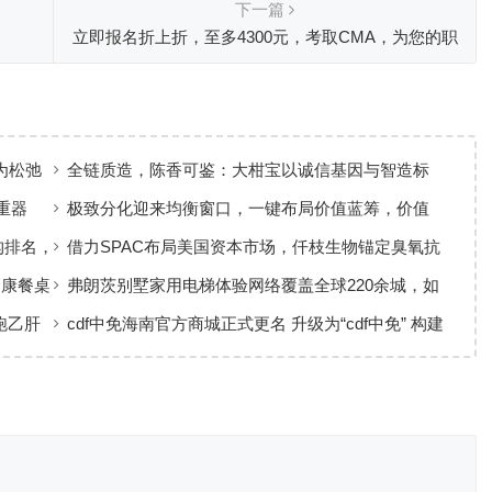
下一篇
立即报名折上折，至多4300元，考取CMA，为您的职
场赢得护身符
为松弛
全链质造，陈香可鉴：大柑宝以诚信基因与智造标
准，定义新会陈皮高质量发展
重器
极致分化迎来均衡窗口，一键布局价值蓝筹，价值
ETF华夏火热开售
构排名，
借力SPAC布局美国资本市场，仟枝生物锚定臭氧抗
菌黄金赛道
健康餐桌
弗朗茨别墅家用电梯体验网络覆盖全球220余城，如
何实现高效服务响应
跑乙肝
cdf中免海南官方商城正式更名 升级为“cdf中免” 构建
全场景购物生态