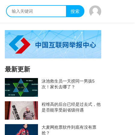
搜索
最新更新
泳池救生员一天捞同一男孩5
次！家长去哪了？
程维高的后台已经是过去式，他
是否能享受副省级待遇
大麦网抢票软件到底有没有票
抢？