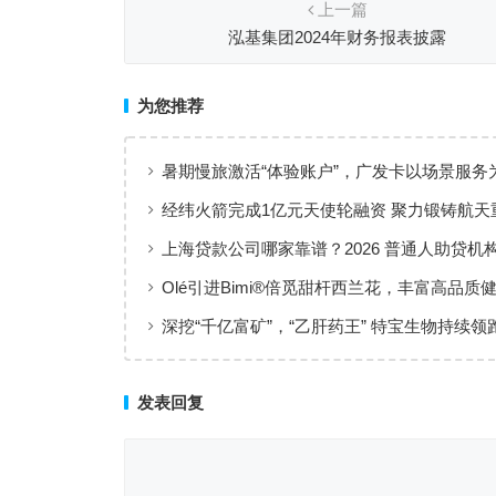
上一篇
泓基集团2024年财务报表披露
为您推荐
暑期慢旅激活“体验账户”，广发卡以场景服务
出行添彩
经纬火箭完成1亿元天使轮融资 聚力锻铸航天
上海贷款公司哪家靠谱？2026 普通人助贷机
工薪族借钱选择指南
Olé引进Bimi®倍觅甜杆西兰花，丰富高品质
新选择
深挖“千亿富矿”，“乙肝药王” 特宝生物持续领
临床治愈
发表回复