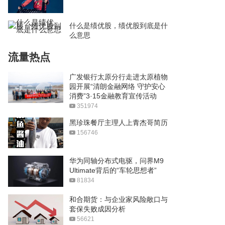
什么是绩优股，绩优股到底是什
么意思
流量热点
广发银行太原分行走进太原植物
园开展“清朗金融网络 守护安心
消费”3·15金融教育宣传活动
351974
黑珍珠餐厅主理人上青杰哥简历
156746
华为同轴分布式电驱，问界M9
Ultimate背后的“车轮思想者”
81834
和合期货：与企业家风险敞口与
套保失败成因分析
56621