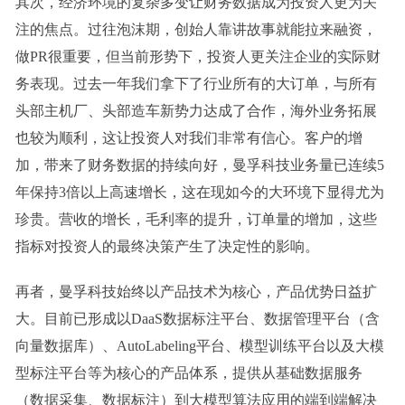
其次，经济环境的复杂多变让财务数据成为投资人更为关
注的焦点。过往泡沫期，创始人靠讲故事就能拉来融资，
做
PR很重要
，但当前形势下，投资人更关注企业的实际财
务表现。过去一年我们拿下了行业所有的大订单，与所有
头部主机厂、头部造车新势力达成了合作，海外业务拓展
也较为顺利，这让投资人对我们非常有信心。客户的增
加，带来了财务数据的持续向好，曼孚科技
业务量
已
连续5
年保持3倍以上高速增长
，这在现如今的大环境下显得尤为
珍贵。营收的增长，毛利率的提升，订单量的增加，这些
指标对投资人的最终决策产生了决定性的影响。
再者，曼孚科技始终以产品技术为核心，产品优势日益扩
大。目前已形成以DaaS
数据标注平台、数据管理平台（含
向量数据库）、AutoLabeling平台、模型训练平台以及大模
型标注平台等
为核心的产品体系，提供从基础数据服务
（数据采集、数据标注）到大模型算法应用的端到端解决