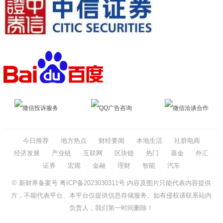
微信投诉服务
QQ广告咨询
微信洽谈合作
今日推荐
地方热点
财经要闻
本地生活
社群电商
经济发展
产业链
互联网
区块链
热门
基金
外汇
证券
宏观
金融
理财
智能
汽车
© 新财界备案号
粤ICP备2023030311号
内容及图片只能代表内容提供
方，不能代表平台、本平台仅提供信息存储服务。如有侵权请联系站内
负责人，我们第一时间删除！