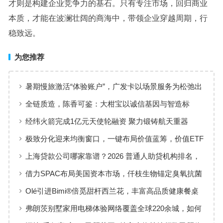
才则是构建企业竞争力的基石。只有专注市场，回归商业
本质，才能在波澜壮阔的商海中，带领企业穿越周期，行
稳致远。
为您推荐
暑期慢旅激活“体验账户”，广发卡以场景服务为松弛出
行添彩
全链质造，陈香可鉴：大柑宝以诚信基因与智造标
准，定义新会陈皮高质量发展
经纬火箭完成1亿元天使轮融资 聚力锻铸航天重器
极致分化迎来均衡窗口，一键布局价值蓝筹，价值ETF
华夏火热开售
上海贷款公司哪家靠谱？2026 普通人助贷机构排名，
工薪族借钱选择指南
借力SPAC布局美国资本市场，仟枝生物锚定臭氧抗菌
黄金赛道
Olé引进Bimi®倍觅甜杆西兰花，丰富高品质健康餐桌
新选择
弗朗茨别墅家用电梯体验网络覆盖全球220余城，如何
实现高效服务响应