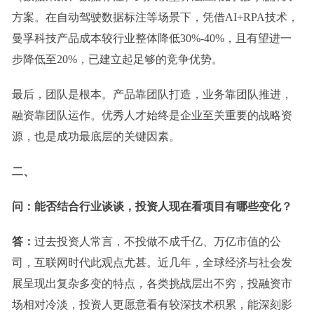
方案。在自动驾驶数据标注等场景下，凭借AI
+
RPA技术，
曼孚科技产品成本较行业整体降低3
0%-40%
，且有望进一
步降低至2
0%
，已建立起足够的竞争优势。
最后，团队是根本。产品靠团队打造，业务靠团队推进，
融资靠团队运作。
优秀人才始终是企业至关重要的战略资
源，也
是成功最底层
的关键
因素。
二、
问：能否结合行业谈谈，投资人现在看项目有哪些变化？
答：
过去投资人常言，不投做不成千亿、万亿市值的公
司，互联网时代此观点尤甚。近几年，全球经济与社会发
展呈现出复杂多变的特点，各类挑战层出不穷，投融资市
场相对冷淡，投资人更愿意看有较深技术积累，能深刻影