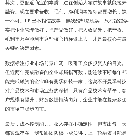
其次，
更贴近商业的本质
。过往创始人靠讲故事就能拉来
融资。
现在
要求营收、毛利、净利润等指标都要增长，缺
一不可。
LP
已
不
相信
故事，虽残酷却是现实。
只有
踏踏实
实把企业管理做好，把产品做好，把人效提升，把营收
、
毛利率乃至净利率这些核心指标做上去，
才
是最核心
与
最
关键
的决定因素
。
数据标注行业市场前景广阔，吸引了众多投资人的目光。
但近两年完成融资的企业却屈指可数，能连续不断每年都
能完成融资的企业唯有曼孚科技一家，这离不开曼孚科技
对产品技术和市场业务的深耕。只有产品技术有壁垒，客
户规模有提升，财务数据持续向好，企业才能在复杂多变
的市场中稳步向前。
最后，成本控制能力。收入存在不确定性，但支出每一天
都客观存在。我常跟团队核心成员讲，上一轮融资可能是