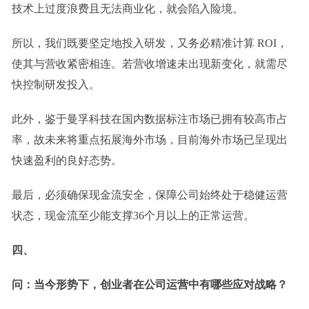
技术上过度浪费且无法商业化，就会陷入险境。
所以，我们既要坚定地投入研发，又务必精准计算 ROI，
使其与营收紧密相连
。
若营收增速未出现新变化，就
需
尽
快控制研发投入。
此外，
鉴于
曼孚科技在
国内
数据标注
市场
已拥有较高市占
率
，
故未来将
重点拓
展海外市场，目前海外市场已呈现出
快速盈利的良好态势。
最后，必须确保现金流安全，
保障公司始终处于稳健
运营
状态
，现金流至少能支撑
36个月
以上的正常
运营。
四、
问：当今形势下，创业者在公司运营中有哪些应对战略？