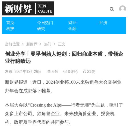
首页
今日热门
财经
经济
科技
研究
金融
当前位置
新财界
热门
正文
创业分享丨曼孚创始人赵剑：回归商业本质，带领企
业行稳致远
发布: 2024年12月26日
646
0
评论
21
赞
新财界报道：近日，
2024创业邦100未来独角兽大会暨创业
邦年会
在成都落下帷幕。
本届大会以“
Crossing the Alps——行者无疆”为主题
，吸引了
众多上市公司、独角兽企业、未来独角兽企业、投资机
构、政府及学界代表
的
共同参与
。