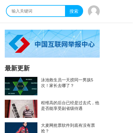
搜索
最新更新
泳池救生员一天捞同一男孩5
次！家长去哪了？
程维高的后台已经是过去式，他
是否能享受副省级待遇
大麦网抢票软件到底有没有票
抢？