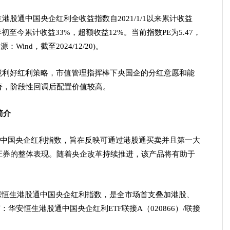
股通中国央企红利全收益指数自2021/1/1以来累计收益
初至今累计收益33%，超额收益12%。当前指数PE为5.47，
：Wind，截至2024/12/20)。
境利好红利策略，市值管理指挥棒下央国企的分红意愿和能
著，阶段性回调后配置价值较高。
简介
通中国央企红利指数，旨在反映可通过港股通买卖并且第一大
证券的整体表现。随着央企改革持续推进，该产品将有助于
）跟踪恒生港股通中国央企红利指数，是全市场首支叠加港股、
华安恒生港股通中国央企红利ETF联接A（020866）/联接