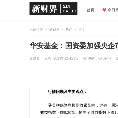
首页
今日
当前位置
新财界
热门
正文
华安基金：国资委加强央企
新财界
发布: 2024年12月23日
469
0
评论
行情回顾及
主要观点：
受美联储降息预期收紧影响，过去一周
收益指数下跌0.20%，恒生全收益指数下跌1