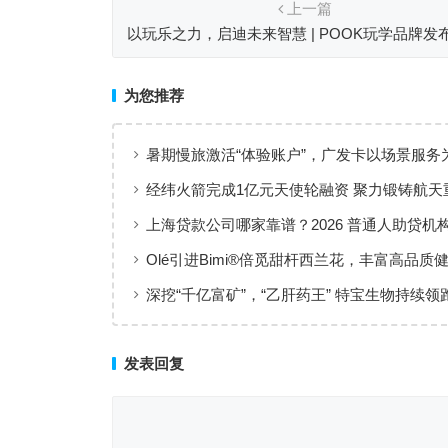
上一篇
以玩乐之力，启迪未来智慧 | POOK玩学品牌发
科创教育生态合作伙伴大会圆满举行！
为您推荐
暑期慢旅激活“体验账户”，广发卡以场景服务
出行添彩
经纬火箭完成1亿元天使轮融资 聚力锻铸航天
上海贷款公司哪家靠谱？2026 普通人助贷机
工薪族借钱选择指南
Olé引进Bimi®倍觅甜杆西兰花，丰富高品质
新选择
深挖“千亿富矿”，“乙肝药王” 特宝生物持续领
临床治愈
发表回复