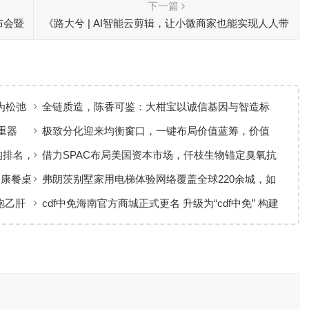
下一篇
布会暨
《路大兮 | AI智能云剪辑，让小微商家也能实现人人带
货》
为松弛
全链质造，陈香可鉴：大柑宝以诚信基因与智造标
准，定义新会陈皮高质量发展
重器
极致分化迎来均衡窗口，一键布局价值蓝筹，价值
ETF华夏火热开售
构排名，
借力SPAC布局美国资本市场，仟枝生物锚定臭氧抗
菌黄金赛道
健康餐桌
弗朗茨别墅家用电梯体验网络覆盖全球220余城，如
何实现高效服务响应
跑乙肝
cdf中免海南官方商城正式更名 升级为“cdf中免” 构建
全场景购物生态