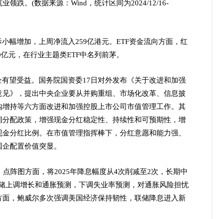
。(数据来源：Wind，统计区间为2024/12/16-
小幅增加，上周净流入259亿港元。ETF资金流向方面，红
0亿元，在行业主题类ETF中名列前茅。
有望受益。国务院国资委17日对外发布《关于改进和加强
意见》，提出中央企业要从并购重组、市场化改革、信息披
购增持等六方面改进和加强控股上市公司市值管理工作。其
润分配政策，增强现金分红稳定性、持续性和可预期性，增
现金分红比例。在市值管理指挥棒下，分红意愿和能力强、
国企配置价值突显。
。点阵图方面，将2025年降息幅度从4次削减至2次，长期中
联储上调增长和通胀预测，下调失业率预测，对通胀风险担忧
方面，鲍威尔多次强调美国经济保持韧性，联储降息进入新