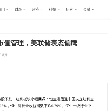
热门
财经
经济
科技
研究
金融
市值管理，美联储表态偏鹰
8
赞
港股下跌，红利板块小幅回调：恒生港股通中国央企红利全
.25%，恒生科技全收益指数下跌0.79%。恒生一级行业中，