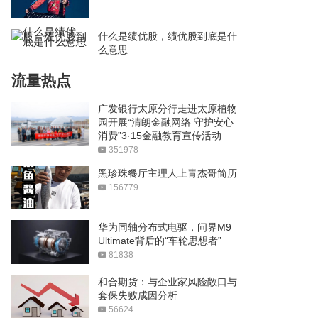
什么是绩优股，绩优股到底是什
么意思
流量热点
广发银行太原分行走进太原植物
园开展“清朗金融网络 守护安心
消费”3·15金融教育宣传活动
351978
黑珍珠餐厅主理人上青杰哥简历
156779
华为同轴分布式电驱，问界M9
Ultimate背后的“车轮思想者”
81838
和合期货：与企业家风险敞口与
套保失败成因分析
56624