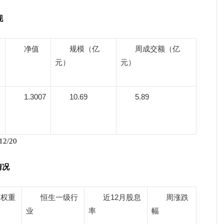
现
净值
规模（亿
周成交额（亿
元）
元）
1.3007
10.69
5.89
2/20
情况
权重
恒生一级行
近12月股息
周涨跌
业
率
幅