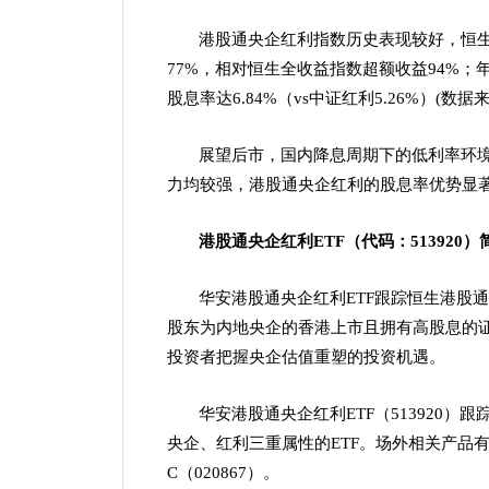
港股通央企红利指数历史表现较好，恒生港
77%，相对恒生全收益指数超额收益94%；年
股息率达6.84%（vs中证红利5.26%）(数据来源
展望后市，国内降息周期下的低利率环
力均较强，港股通央企红利的股息率优势显
港股通央企红利
ETF
（代码：
513920
）
华安港股通央企红利ETF跟踪恒生港股
股东为内地央企的香港上市且拥有高股息的
投资者把握央企估值重塑的投资机遇。
华安港股通央企红利ETF（513920
央企、红利三重属性的ETF。场外相关产品有：
C（020867）。