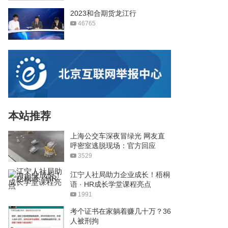
2023和合期货龙江行
46765
本站推荐
上海公交车深夜冒绿光 网友直
呼密室逃脱现场：官方回应
3529
江宁人社局助力企业成长！梧桐
语 · HR成长学堂课程亮点
1991
考个证书在家躺着赚几十万？36
人被刑拘