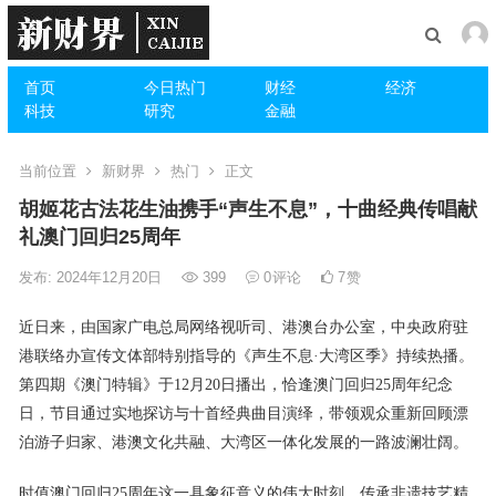
首页
今日热门
财经
经济
科技
研究
金融
当前位置
新财界
热门
正文
胡姬花古法花生油携手“声生不息”，十曲经典传唱献
礼澳门回归25周年
发布: 2024年12月20日
399
0
评论
7
赞
近日来，由国家广电总局网络视听司、港澳台办公室，中央政府驻
港联络办宣传文体部特别指导的《声生不息·大湾区季》持续热播。
第四期《澳门特辑》于12月20日播出，恰逢澳门回归25周年纪念
日，节目通过实地探访与十首经典曲目演绎，带领观众重新回顾漂
泊游子归家、港澳文化共融、大湾区一体化发展的一路波澜壮阔。
时值澳门回归25周年这一具象征意义的伟大时刻，传承非遗技艺精