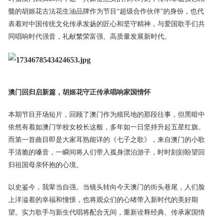
髓的胡姬花古法花生油品牌作为节目“超级合作伙伴”的身份，也代
表着对中国传统文化传承发扬的匠心和坚守精神，与爱国歌手们共
同唱响时代强音，礼献繁荣富强、高质量发展新时代。
澳门回归启新篇，
胡
姬花
守
正传承唱响
家国情怀
本期节目开场短片，回顾了澳门作为殖民地的那段往事，但黑暗中
依然有着如澳门学校女校长这般，多年如一日坚持升起五星红旗。
而第一首曲目即是大家耳熟能详的《七子之歌》，来自澳门的小歌
手清脆的嗓音，一瞬间将人们带入孤身漂泊游子，时时刻刻盼望回
归祖国母亲怀抱的心境。
以史鉴今，我辈当自强。当镜头转向今天澳门的街头巷尾，人们脸
上洋溢着的幸福和憧憬，也将观众们的心绪带入新时代的美好期
望。实力歌手与新生代唱将配合无间，重新诠释经典、传承家国情