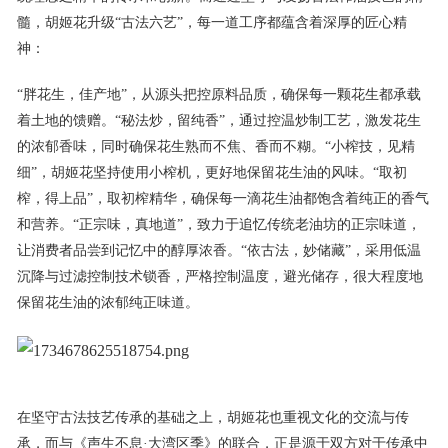
髓，胡姬花升级“古法六艺”，每一道工序都蕴含着深厚的匠心精
神：
“胖花生，佳产地”，从源头把控原料品质，确保每一颗花生都承载
着土地的馈赠。“秘法炒，留纯香”，通过控温炒制工艺，激发花生
的浓郁香味，同时确保花生熟而不焦、香而不糊。“小榨技，见精
细”，胡姬花坚持使用小榨机，更好地保留花生油的风味。“取初
榨，得上品”，取初榨精华，确保每一滴花生油都饱含着纯正的香气
和营养。“正宗味，真地道”，致力于追忆传统老油坊的正宗味道，
让消费者品尝到记忆中的醇厚浓香。“依古法，妙储藏”，采用低温
沉降与过滤控制技术锁香，严格控制温度，避光储存，很大程度地
保留花生油的浓郁纯正味道。
在坚守古法技艺传承的基础之上，胡姬花也重视文化的交流与传
承，而与《声生不息·大湾区季》的联合，正是源于双方对于传承中