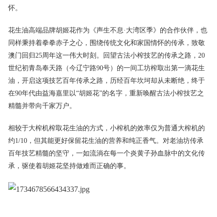
怀。
花生油高端品牌胡姬花作为《声生不息·大湾区季》的合作伙伴，也
同样秉持着拳拳赤子之心，围绕传统文化和家国情怀的传承，致敬
澳门回归25周年这一伟大时刻。回望古法小榨技艺的传承之路，20
世纪初青岛奉天路（今辽宁路90号）的一间工坊榨取出第一滴花生
油，开启这项技艺百年传承之路，历经百年坎坷却从未断绝，终于
在90年代由益海嘉里以“胡姬花”的名字，重新唤醒古法小榨技艺之
精髓并带向千家万户。
相较于大榨机榨取花生油的方式，小榨机的效率仅为普通大榨机的
约1/10，但其能更好保留花生油的营养和纯正香气。对老油坊传承
百年技艺精髓的坚守，一如流淌在每一个炎黄子孙血脉中的文化传
承，驱使着胡姬花坚持做难而正确的事。