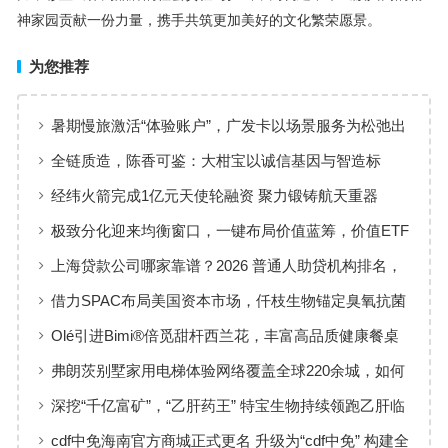
神家园贡献一份力量，携手共筑更加美好的文化繁荣愿景。
为您推荐
暑期慢旅激活“体验账户”，广发卡以场景服务为松弛出
行添彩
全链质造，陈香可鉴：大柑宝以诚信基因与智造标
准，定义新会陈皮高质量发展
经纬火箭完成1亿元天使轮融资 聚力锻铸航天重器
极致分化迎来均衡窗口，一键布局价值蓝筹，价值ETF
华夏火热开售
上海贷款公司哪家靠谱？2026 普通人助贷机构排名，
工薪族借钱选择指南
借力SPAC布局美国资本市场，仟枝生物锚定臭氧抗菌
黄金赛道
Olé引进Bimi®倍觅甜杆西兰花，丰富高品质健康餐桌
新选择
弗朗茨别墅家用电梯体验网络覆盖全球220余城，如何
实现高效服务响应
深挖“千亿富矿”，“乙肝药王” 特宝生物持续领跑乙肝临
床治愈
cdf中免海南官方商城正式更名 升级为“cdf中免” 构建全