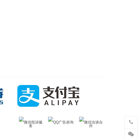
微信投诉服
QQ广告咨询
微信洽谈合
务
作