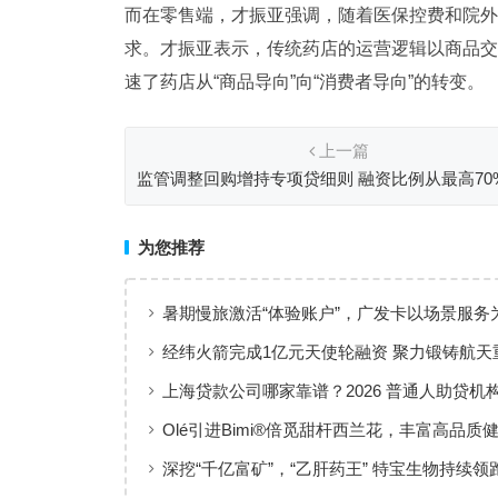
而在零售端，才振亚强调，随着医保控费和院外
求。才振亚表示，传统药店的运营逻辑以商品交
速了药店从“商品导向”向“消费者导向”的转变。
上一篇
监管调整回购增持专项贷细则 融资比例从最高70
到90%
为您推荐
暑期慢旅激活“体验账户”，广发卡以场景服务
出行添彩
经纬火箭完成1亿元天使轮融资 聚力锻铸航天
上海贷款公司哪家靠谱？2026 普通人助贷机
工薪族借钱选择指南
Olé引进Bimi®倍觅甜杆西兰花，丰富高品质
新选择
深挖“千亿富矿”，“乙肝药王” 特宝生物持续领
临床治愈