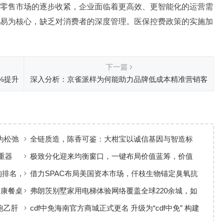
零售市场的逐步收紧，企业面临着更高效、更智能化的运营需
易为核心，缺乏对消费者的深度管理。医保控费政策的实施加
下一篇
%提升
深入分析：京雀派样为何能助力品牌低成本精准营销客
户
为松弛
全链质造，陈香可鉴：大柑宝以诚信基因与智造标
准，定义新会陈皮高质量发展
重器
极致分化迎来均衡窗口，一键布局价值蓝筹，价值
ETF华夏火热开售
构排名，
借力SPAC布局美国资本市场，仟枝生物锚定臭氧抗
菌黄金赛道
健康餐桌
弗朗茨别墅家用电梯体验网络覆盖全球220余城，如
何实现高效服务响应
跑乙肝
cdf中免海南官方商城正式更名 升级为“cdf中免” 构建
全场景购物生态