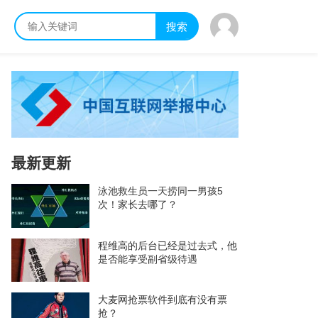
搜索
最新更新
泳池救生员一天捞同一男孩5
次！家长去哪了？
程维高的后台已经是过去式，他
是否能享受副省级待遇
大麦网抢票软件到底有没有票
抢？