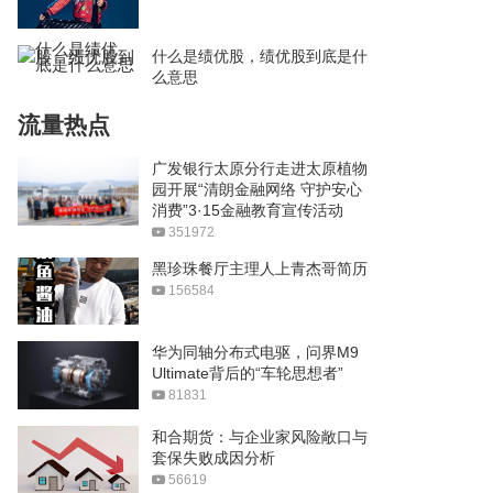
什么是绩优股，绩优股到底是什
么意思
流量热点
广发银行太原分行走进太原植物
园开展“清朗金融网络 守护安心
消费”3·15金融教育宣传活动
351972
黑珍珠餐厅主理人上青杰哥简历
156584
华为同轴分布式电驱，问界M9
Ultimate背后的“车轮思想者”
81831
和合期货：与企业家风险敞口与
套保失败成因分析
56619