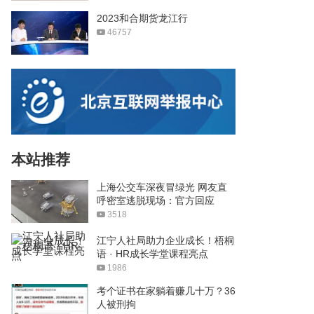
2023和合期货龙江行
46757
本站推荐
上海公交车深夜冒绿光 网友直
呼密室逃脱现场：官方回应
3518
江宁人社局助力企业成长！梧桐
语 · HR成长学堂课程亮点
1986
考个证书在家躺着赚几十万？36
人被刑拘