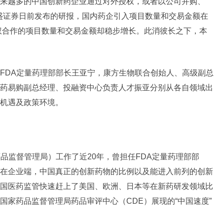
来越多的中国
创新药
企业通过对外授权，或者以公司并购、
盛
证券
日前发布的研报，国内药企引入项目数量和交易金额在
授权合作的项目数量和交易金额却稳步增长。此消彼长之下，本
FDA定量药理部部长王亚宁，
康方生物
联合创始人、高级副总
药易购
副总经理、投融资中心负责人才振亚分别从各自领域出
机遇及政策环境。
品监督管理局）工作了近20年，曾担任FDA定量药理部部
在企业端，中国真正的
创新药
物的比例以及能进入前列的创新
国医药
监管快速赶上了美国、欧洲、日本等在新药研发领域比
国家药品监督管理局药品审评中心（CDE）展现的“中国速度”