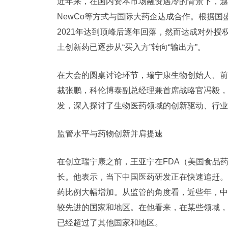
近年来，在国内资本市场融资遇冷的背景下，越
NewCo等方式与国际大药企达成合作。根据国
2021年达到顶峰后逐年回落，然而达成对外
土
创新药
已逐步从“买入方”转向“输出方”。
在大会的圆桌讨论环节，瑞宁康生物创始人、前
裁张鹏，科伦博泰副总经理兼首席战略官冯毅，
发，深入探讨了生物医药领域的创新驱动、行业
监管水平与药物创新并肩提速
在创立瑞宁康之前，王亚宁在FDA（美国食品药
长。他表示，当下
中国医药
研发正在快速追赶。
药比例大幅增加。从监管的角度看，近些年，
中
较先进的国家和地区。在他看来，在某些领域，
已经超过了其他国家和地区。