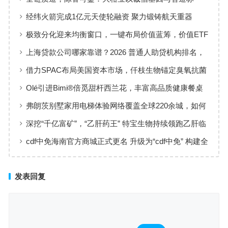
准，定义新会陈皮高质量发展
经纬火箭完成1亿元天使轮融资 聚力锻铸航天重器
极致分化迎来均衡窗口，一键布局价值蓝筹，价值ETF
华夏火热开售
上海贷款公司哪家靠谱？2026 普通人助贷机构排名，
工薪族借钱选择指南
借力SPAC布局美国资本市场，仟枝生物锚定臭氧抗菌
黄金赛道
Olé引进Bimi®倍觅甜杆西兰花，丰富高品质健康餐桌
新选择
弗朗茨别墅家用电梯体验网络覆盖全球220余城，如何
实现高效服务响应
深挖“千亿富矿”，“乙肝药王” 特宝生物持续领跑乙肝临
床治愈
cdf中免海南官方商城正式更名 升级为“cdf中免” 构建全
场景购物生态
发表回复