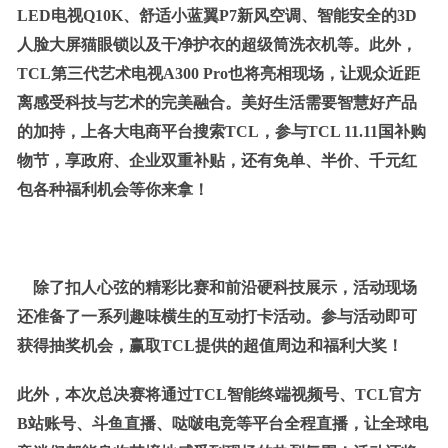
LED电视Q10K、舒适小蓝翼P7新风空调、智能安全的3D
人脸大屏猫眼锁以及干净护衣的超级筒洗衣机等。此外，
TCL第三代艺术电视A300 Pro也将亮相现场，让观众近距
离感受科技与艺术的完美融合。美好生活需要智慧好产品
的加持，上各大电商平台搜索TCL，参与TCL 11.11国补购
物节，享政府、企业双重补贴，还有免单、半价、
千元
红
包各种福利
机会
等你来拿！
除了扣人心弦的精彩比赛和前沿硬科技展示，活动现场
还准备了一系列趣味横生的互动打卡活动。
参与活动
即可
获得抽奖机会，
赢取TCL
提供的
超值周边和福利大奖！
此外，本次总决赛将通过TCL智能终端视频号、TCL官方
B站账号、斗鱼直播、哒啵电竞等平台全程直播，让全球电