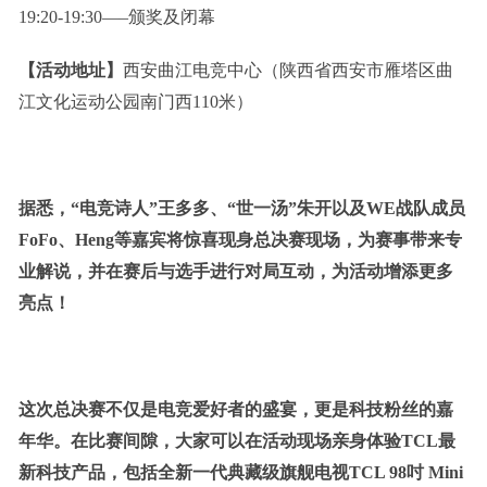
19:20-19:30—–颁奖及闭幕
【活动
地址
】
西安曲江电竞中心（陕西省西安市雁塔区曲
江文化运动公园南门西110米）
据悉，“电竞诗人”
王多多
、
“世一汤”朱开以及WE战队成员
Fo
Fo
、
Heng
等嘉宾将惊喜
现身总决赛现场
，为赛事带来专
业解说，并在赛后与选手进行对局互动，为活动增添更多
亮点！
这次总决赛不仅是电竞爱好者的盛宴，更是科技粉丝的嘉
年华。在比赛间隙，大家可以在活动现场亲身体验TCL最
新科技产品，包括全新一代典藏级旗舰电视TCL 98吋 Mini