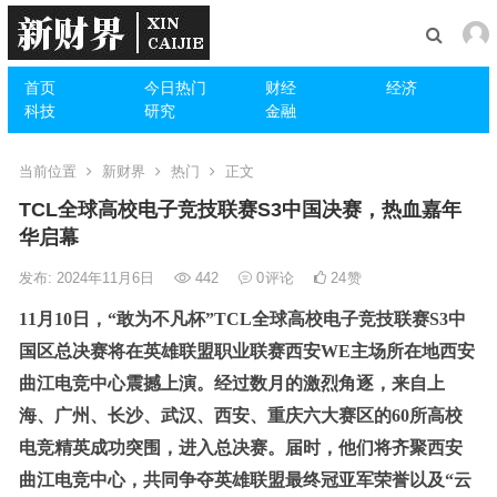
首页
今日热门
财经
经济
科技
研究
金融
当前位置
新财界
热门
正文
TCL全球高校电子竞技联赛S3中国决赛，热血嘉年
华启幕
发布: 2024年11月6日
442
0
评论
24
赞
11月10日，“敢为不凡杯”TCL全球高校电子竞技联赛S3中
国区总决赛将在
英雄联盟职业联赛西安WE主场所在地
西安
曲江电竞中心震撼上演。经过数月的激烈角逐，来自上
海、广州、长沙、武汉、西安、重庆六大赛区的60所高校
电竞精英成功突围，进入总决赛。届时，他们将齐聚西安
曲江电竞中心，共同争夺英雄联盟最终冠亚军荣誉以及“云