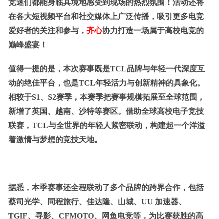
竞迷们都能身临其境地感受到现场的热烈氛围！活动还将
在各大短视频平台和社交媒体上广泛传播，吸引更多电竞
爱好者的关注和参与，
齐心
协力打造一场属于高校电竞的
巅峰盛宴！
值得一提的是，本次赛事既是TCL品牌与年轻一代深度互
动的绝佳平台，也是TCL年轻活力与创新精神的具象化。
相较于S1、S2赛季，本赛季把赛事规模拓展至全球范围，
新增了英国、越南、沙特等赛区。借助全球高校电子竞技
联赛，TCL与全世界的年轻人紧密联动，构建起一个洋溢
着激情与梦想的竞技天地。
据悉，本季
赛事
还
全程联动了多个品牌的跨界合作，包括
蔡司光学、同程旅行、佳达隆、山城、UU 加速器、
TGIF、寻影、CFMOTO、网鱼电竞等，为
比赛获胜
的高