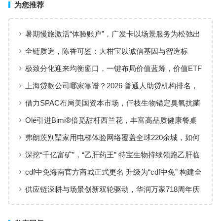
为您推荐
暑期慢旅激活“体验账户”，广发卡以场景服务为松弛出
行添彩
全链质造，陈香可鉴：大柑宝以诚信基因与智造标
准，定义新会陈皮高质量发展
极致分化迎来均衡窗口，一键布局价值蓝筹，价值ETF
华夏火热开售
上海贷款公司哪家靠谱？2026 普通人助贷机构排名，
工薪族借钱选择指南
借力SPAC布局美国资本市场，仟枝生物锚定臭氧抗菌
黄金赛道
Olé引进Bimi®倍觅甜杆西兰花，丰富高品质健康餐桌
新选择
弗朗茨别墅家用电梯体验网络覆盖全球220余城，如何
实现高效服务响应
深挖“千亿富矿”，“乙肝药王” 特宝生物持续领跑乙肝临
床治愈
cdf中免海南官方商城正式更名 升级为“cdf中免” 构建全
场景购物生态
供应链深耕与场景创新双轮驱动，华润万家718周年庆
激活夏日品质消费