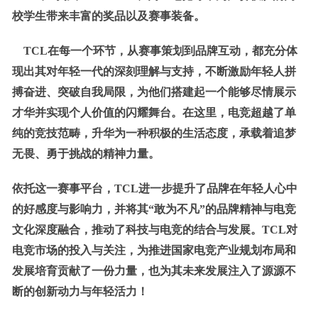
校学生带来丰富的奖品
以及
赛事装备。
TCL在每一个环节，从赛事策划到品牌互动，都充分体
现出其对年轻一代的深刻理解与支持，不断激励年轻人拼
搏奋进、突破自我局限，为他们搭建起一个能够
尽情展示
才
华
并
实现个人价值的闪耀舞台。
在这里，电竞超越了单
纯的竞技范畴，升华为一种积极的生活态度，承载着追梦
无畏、勇于挑战的精神力量。
依托这一赛事平台，TCL
进一步提升了品牌在年轻人心中
的好感度
与影响力，并将其“敢为不凡”的品牌精神与电竞
文化深度融合，推动了科技与电竞的结合与发展。TCL对
电竞市场的投入与关注，为推进国家电竞产业规划布局和
发展培育贡献了一份力量，也
为其未来发展注入了源源不
断的
创新
动力与
年轻
活力
！