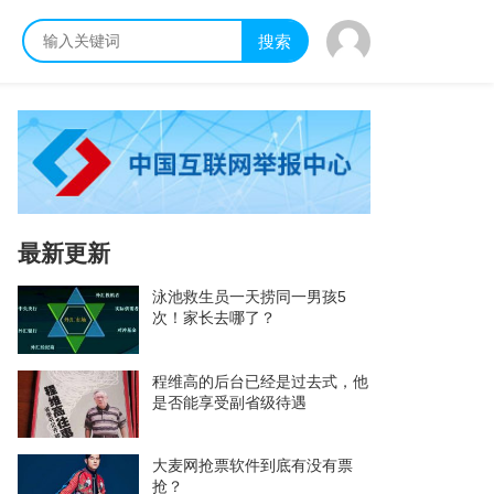
搜索
最新更新
泳池救生员一天捞同一男孩5
次！家长去哪了？
程维高的后台已经是过去式，他
是否能享受副省级待遇
大麦网抢票软件到底有没有票
抢？