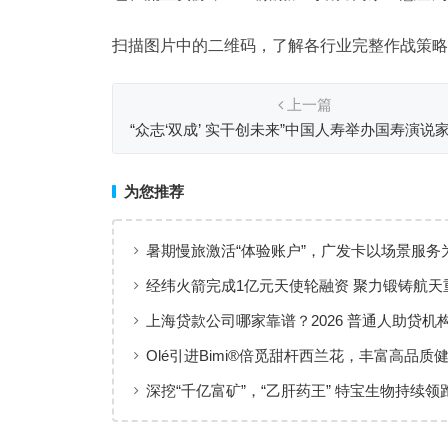
扫描图片中的二维码，了解各行业完整作战策略
上一篇
“众志‘双成’ 实干创未来”中国人寿举办国寿演说
文化演讲活动总展演
为您推荐
暑期慢旅激活“体验账户”，广发卡以场景服务
出行添彩
经纬火箭完成1亿元天使轮融资 聚力锻铸航天
上海贷款公司哪家靠谱？2026 普通人助贷机
工薪族借钱选择指南
Olé引进Bimi®倍觅甜杆西兰花，丰富高品质
新选择
深挖“千亿富矿”，“乙肝药王” 特宝生物持续领
临床治愈