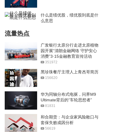
什么是绩优股，绩优股到底是什
么意思
流量热点
广发银行太原分行走进太原植物
园开展“清朗金融网络 守护安心
消费”3·15金融教育宣传活动
351972
黑珍珠餐厅主理人上青杰哥简历
156620
华为同轴分布式电驱，问界M9
Ultimate背后的“车轮思想者”
81831
和合期货：与企业家风险敞口与
套保失败成因分析
56619