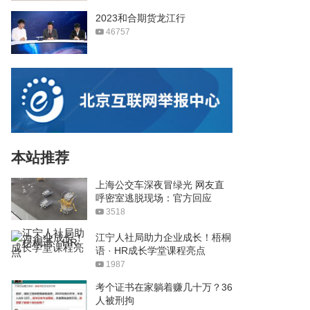
2023和合期货龙江行
46757
本站推荐
上海公交车深夜冒绿光 网友直
呼密室逃脱现场：官方回应
3518
江宁人社局助力企业成长！梧桐
语 · HR成长学堂课程亮点
1987
考个证书在家躺着赚几十万？36
人被刑拘