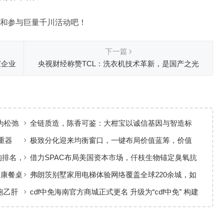
和参与巨量千川活动吧！
下一篇
家企业
央视财经称赞TCL：洗衣机技术革新，是国产之光
为松弛
全链质造，陈香可鉴：大柑宝以诚信基因与智造标
准，定义新会陈皮高质量发展
重器
极致分化迎来均衡窗口，一键布局价值蓝筹，价值
ETF华夏火热开售
构排名，
借力SPAC布局美国资本市场，仟枝生物锚定臭氧抗
菌黄金赛道
健康餐桌
弗朗茨别墅家用电梯体验网络覆盖全球220余城，如
何实现高效服务响应
跑乙肝
cdf中免海南官方商城正式更名 升级为“cdf中免” 构建
全场景购物生态