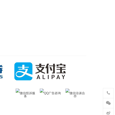
微信投诉服
QQ广告咨询
微信洽谈合
务
作