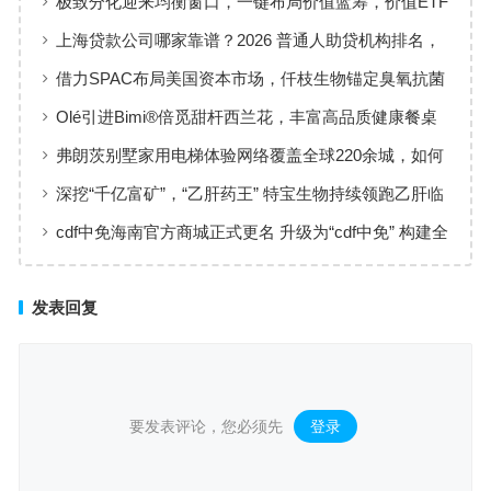
极致分化迎来均衡窗口，一键布局价值蓝筹，价值ETF
华夏火热开售
上海贷款公司哪家靠谱？2026 普通人助贷机构排名，
工薪族借钱选择指南
借力SPAC布局美国资本市场，仟枝生物锚定臭氧抗菌
黄金赛道
Olé引进Bimi®倍觅甜杆西兰花，丰富高品质健康餐桌
新选择
弗朗茨别墅家用电梯体验网络覆盖全球220余城，如何
实现高效服务响应
深挖“千亿富矿”，“乙肝药王” 特宝生物持续领跑乙肝临
床治愈
cdf中免海南官方商城正式更名 升级为“cdf中免” 构建全
场景购物生态
发表回复
要发表评论，您必须先
登录
。