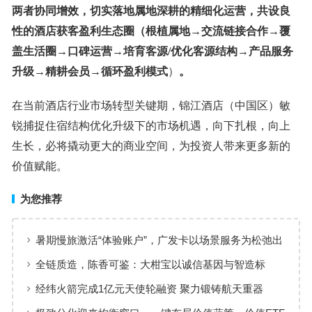
两者协同增效，切实落地属地深耕的精细化运营，共设良
性的酒店获客盈利生态圈（
根植属地→交流链接合作→覆
盖生活圈→口碑运营→培育客源/优化客源结构→产品服务
升级→精耕会员→循环盈利模式
）
。
在当前酒店行业市场转型关键期，锦江酒店（中国区）敏
锐捕捉住宿结构优化升级下的市场机遇，向下扎根，向上
生长，必将撬动更大的商业空间，为投资人带来更多新的
价值赋能。
为您推荐
暑期慢旅激活“体验账户”，广发卡以场景服务为松弛出
行添彩
全链质造，陈香可鉴：大柑宝以诚信基因与智造标
准，定义新会陈皮高质量发展
经纬火箭完成1亿元天使轮融资 聚力锻铸航天重器