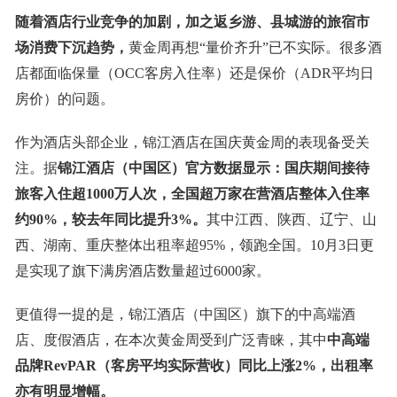
随着酒店行业竞争的加剧，加之返乡游、县城游的旅宿市
场消费下沉趋势，
黄金周再想“量价齐升”已不实际。很多酒
店都面临保量（OCC客房入住率）还是保价（ADR平均日
房价）的问题。
作为酒店头部企业，锦江酒店在国庆黄金周的表现备受关
注。据
锦江酒店（中国区）官方数据显示：国庆
期间接待
旅客入住超1000万人次，全国超万家在营酒店整体入住率
约90%，较去年同比提升3%。
其中江西、陕西、辽宁、山
西、湖南、重庆整体出租率超95%，领跑全国。10月3日更
是实现了旗下满房酒店数量超过6000家。
更值得一提的是，锦江酒店（中国区）旗下的中高端酒
店、度假酒店，在本次黄金周受到广泛青睐，其中
中
高端
品牌RevPAR
（
客房
平均实际营收）
同比上涨2%，出租率
亦有明显增幅
。