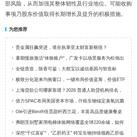
部风险，从而加强其整体韧性及行业地位。可能收购
事项乃股东价值取得长期增长及提升的积极措施。
为您推荐
贵金属狂飙突进，谁在执掌亚太财富新枢纽？
暑期慢旅激活“体验账户”，广发卡以场景服务为松弛出
行添彩
全链质造，陈香可鉴：大柑宝以诚信基因与智造标
准，定义新会陈皮高质量发展
极致分化迎来均衡窗口，一键布局价值蓝筹，价值ETF
华夏火热开售
上海贷款公司哪家靠谱？2026 普通人助贷机构排名，
工薪族借钱选择指南
借力SPAC布局美国资本市场，仟枝生物锚定臭氧抗菌
黄金赛道
Olé引进Bimi®倍觅甜杆西兰花，丰富高品质健康餐桌
新选择
弗朗茨别墅家用电梯体验网络覆盖全球220余城，如何
实现高效服务响应
深挖“千亿富矿”，“乙肝药王” 特宝生物持续领跑乙肝临