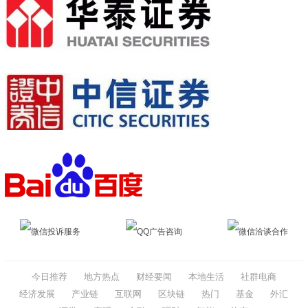
微信投诉服务
QQ广告咨询
微信洽谈合作
今日推荐
地方热点
财经要闻
本地生活
社群电商
经济发展
产业链
互联网
区块链
热门
基金
外汇