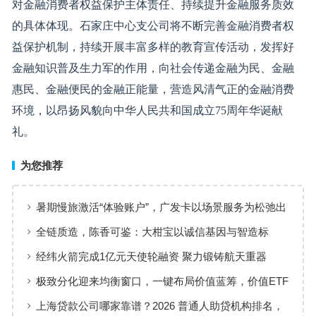
对金融消费者权益保护主体责任、持续提升金融服务质效
的具体体现。石家庄中心支公司将不断完善金融消费者权
益保护机制，持续开展丰富多样的教育宣传活动，发挥好
金融知识普及生力军的作用，向社会传递金融为民、金融
惠民、金融便民的金融正能量，营造风清气正的金融消费
环境，以昂扬风貌向中华人民共和国成立75周年华诞献
礼。
为您推荐
暑期慢旅激活“体验账户”，广发卡以场景服务为松弛出
行添彩
全链质造，陈香可鉴：大柑宝以诚信基因与智造标
准，定义新会陈皮高质量发展
经纬火箭完成1亿元天使轮融资 聚力锻铸航天重器
极致分化迎来均衡窗口，一键布局价值蓝筹，价值ETF
华夏火热开售
上海贷款公司哪家靠谱？2026 普通人助贷机构排名，