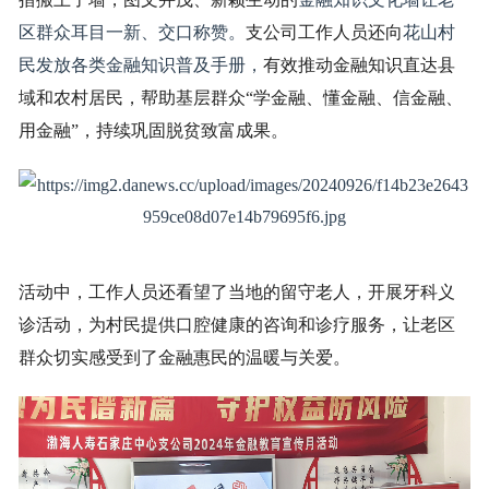
区群众耳目一新、交口称赞。
支公司工作人员还
向
花山村
民发放各类金融知识普及手册，
有效推动金融知识直达县
域和农村居民，
帮助基层群众“学金融、懂金融、信金融、
用金融”
，持续巩固脱贫致富成果。
活动
中
，工作
人员还
看望了当地的留守老人，开展牙科义
诊活动，为村民提供口腔健康的咨询
和诊疗
服务，让老区
群众
切实
感受到
了
金融
惠民
的温暖与关爱。