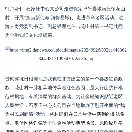
9月24日，石家庄中心支公司走进保定阜平县城南庄镇花山
村，开展“担当新使命 消保县域行”走进革命老区活动。渤
海人寿党委副书记、副总经理燕伟与花山村第一书记共同
为金融知识文化墙揭幕。
晋察冀抗日根据地是我党在北方建立的第一个县级红色政
权，花山村一脉相承地传承着红色基因，是太行山抗日模
范根据地，有着深厚的群众基础。为让金融知识贴近老区
人民生活，石家庄中心支公司在当地举办了别开生面的“我
为村民刷面墙”活动，
将村民们在日常生活中遇到的非法集
资、电信网络诈骗等非法
金融
活动典型场景、风险应对举
措搬上了墙，
图文
并茂
、
新颖
生动的
金融知识文化墙让老