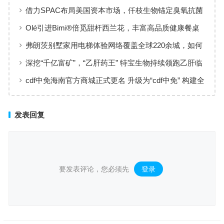
工薪族借钱选择指南
借力SPAC布局美国资本市场，仟枝生物锚定臭氧抗菌
黄金赛道
Olé引进Bimi®倍觅甜杆西兰花，丰富高品质健康餐桌
新选择
弗朗茨别墅家用电梯体验网络覆盖全球220余城，如何
实现高效服务响应
深挖“千亿富矿”，“乙肝药王” 特宝生物持续领跑乙肝临
床治愈
cdf中免海南官方商城正式更名 升级为“cdf中免” 构建全
场景购物生态
发表回复
要发表评论，您必须先
登录
。