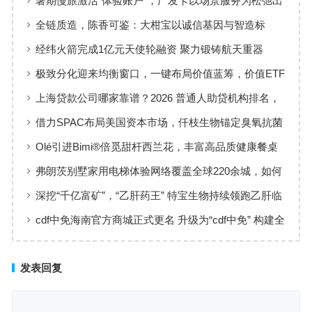
暑期慢旅激活“体验账户”，广发卡以场景服务为松弛出
行添彩
全链质造，陈香可鉴：大柑宝以诚信基因与智造标
准，定义新会陈皮高质量发展
经纬火箭完成1亿元天使轮融资 聚力锻铸航天重器
极致分化迎来均衡窗口，一键布局价值蓝筹，价值ETF
华夏火热开售
上海贷款公司哪家靠谱？2026 普通人助贷机构排名，
工薪族借钱选择指南
借力SPAC布局美国资本市场，仟枝生物锚定臭氧抗菌
黄金赛道
Olé引进Bimi®倍觅甜杆西兰花，丰富高品质健康餐桌
新选择
弗朗茨别墅家用电梯体验网络覆盖全球220余城，如何
实现高效服务响应
深挖“千亿富矿”，“乙肝药王” 特宝生物持续领跑乙肝临
床治愈
cdf中免海南官方商城正式更名 升级为“cdf中免” 构建全
场景购物生态
发表回复