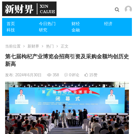
首页
今日热门
财经
经济
科技
研究
金融
当前位置
新财界
热门
正文
第七届枸杞产业博览会招商引资及采购金额均创历史
新高
发布: 2024年6月30日
358
0
评论
15
赞