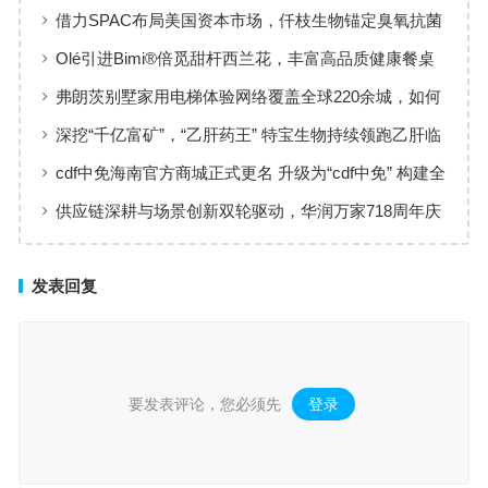
工薪族借钱选择指南
借力SPAC布局美国资本市场，仟枝生物锚定臭氧抗菌
黄金赛道
Olé引进Bimi®倍觅甜杆西兰花，丰富高品质健康餐桌
新选择
弗朗茨别墅家用电梯体验网络覆盖全球220余城，如何
实现高效服务响应
深挖“千亿富矿”，“乙肝药王” 特宝生物持续领跑乙肝临
床治愈
cdf中免海南官方商城正式更名 升级为“cdf中免” 构建全
场景购物生态
供应链深耕与场景创新双轮驱动，华润万家718周年庆
激活夏日品质消费
发表回复
要发表评论，您必须先
登录
。