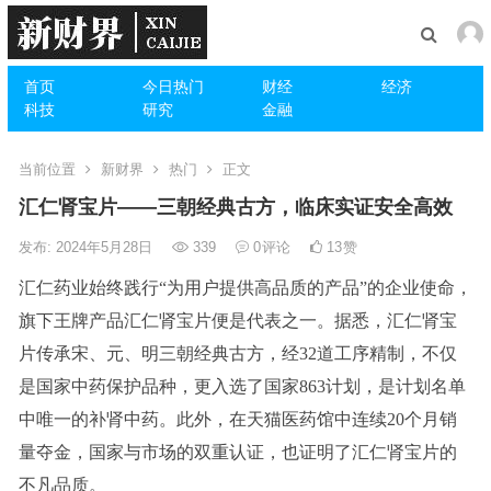
首页
今日热门
财经
经济
科技
研究
金融
当前位置
新财界
热门
正文
汇仁肾宝片——三朝经典古方，临床实证安全高效
发布: 2024年5月28日
339
0
评论
13
赞
汇仁药业始终践行“为用户提供高品质的产品”的企业使命，
旗下王牌产品汇仁肾宝片便是代表之一。据悉，汇仁肾宝
片传承宋、元、明三朝经典古方，经32道工序精制，不仅
是国家中药保护品种，更入选了国家863计划，是计划名单
中唯一的补肾中药。此外，在天猫医药馆中连续20个月销
量夺金，国家与市场的双重认证，也证明了汇仁肾宝片的
不凡品质。