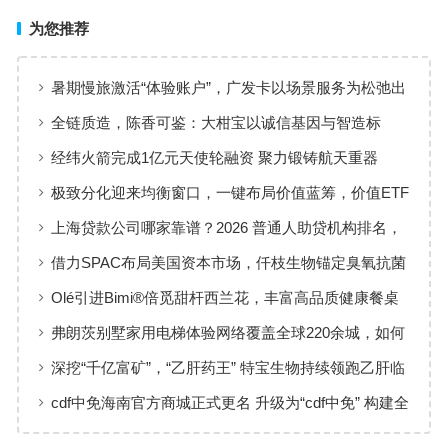
为您推荐
暑期慢旅激活“体验账户”，广发卡以场景服务为松弛出
行添彩
全链质造，陈香可鉴：大柑宝以诚信基因与智造标
准，定义新会陈皮高质量发展
经纬火箭完成1亿元天使轮融资 聚力锻铸航天重器
极致分化迎来均衡窗口，一键布局价值蓝筹，价值ETF
华夏火热开售
上海贷款公司哪家靠谱？2026 普通人助贷机构排名，
工薪族借钱选择指南
借力SPAC布局美国资本市场，仟枝生物锚定臭氧抗菌
黄金赛道
Olé引进Bimi®倍觅甜杆西兰花，丰富高品质健康餐桌
新选择
弗朗茨别墅家用电梯体验网络覆盖全球220余城，如何
实现高效服务响应
深挖“千亿富矿”，“乙肝药王” 特宝生物持续领跑乙肝临
床治愈
cdf中免海南官方商城正式更名 升级为“cdf中免” 构建全
场景购物生态