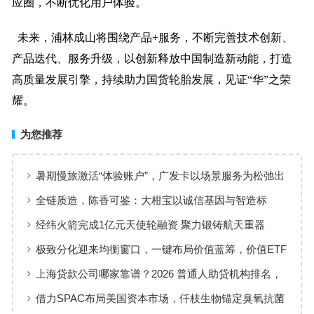
应圈，不断优化用户体验。
未来，浦林成山将围绕产品+服务，不断完善技术创新、
产品迭代、服务升级，以创新释放中国制造新动能，打造
高质量发展引擎，持续助力国货轮胎发展，见证“华”之荣
耀。
为您推荐
暑期慢旅激活“体验账户”，广发卡以场景服务为松弛出
行添彩
全链质造，陈香可鉴：大柑宝以诚信基因与智造标
准，定义新会陈皮高质量发展
经纬火箭完成1亿元天使轮融资 聚力锻铸航天重器
极致分化迎来均衡窗口，一键布局价值蓝筹，价值ETF
华夏火热开售
上海贷款公司哪家靠谱？2026 普通人助贷机构排名，
工薪族借钱选择指南
借力SPAC布局美国资本市场，仟枝生物锚定臭氧抗菌