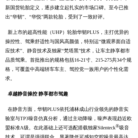
新国货轮胎定义，逐步建立起扎实的市场口碑。至今已推
出“华韧”、“华悦”两款轮胎，受到了一致好评。
新上市的超高性能（UHP）轮胎华韧PLUS，主打优异的
操控性、驾乘舒适性与国风高颜值，特别运“微观界面自适
应技术”、静音技术及独家“梵塔黑”技术，让车主静享都市
品质驾乘。首批推出的规格包括16-21寸、215-275共34个规
格，可覆盖中高端轿车车主、驾控党一族用户的个性化需
求。
卓越静音操控 静享都市驾趣
在静音方面，华韧PLUS依托浦林成山行业领先的静音实
验室与TP3噪音仿真分析，通过主动降噪，噪声表现趋近欧
®
盟标准A级。在此基础上还可选配搭载独家Silenteck
吸音
技术，可谓是强强联合，显著降低可感知空腔噪音最高达