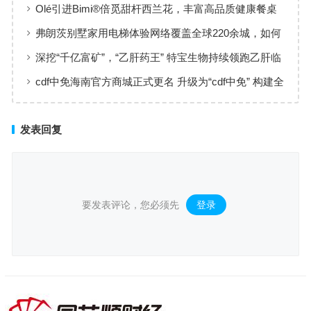
黄金赛道
Olé引进Bimi®倍觅甜杆西兰花，丰富高品质健康餐桌
新选择
弗朗茨别墅家用电梯体验网络覆盖全球220余城，如何
实现高效服务响应
深挖“千亿富矿”，“乙肝药王” 特宝生物持续领跑乙肝临
床治愈
cdf中免海南官方商城正式更名 升级为“cdf中免” 构建全
场景购物生态
发表回复
要发表评论，您必须先
登录
。