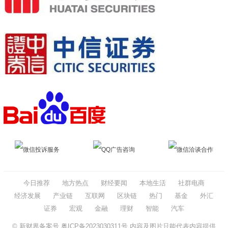
微信投诉服务
QQ广告咨询
微信洽谈合作
今日推荐
地方热点
财经要闻
本地生活
社群电商
经济发展
产业链
互联网
区块链
热门
基金
外汇
证券
宏观
金融
理财
智能
汽车
© 新财界备案号
粤ICP备2023030311号
内容及图片只能代表内容提供