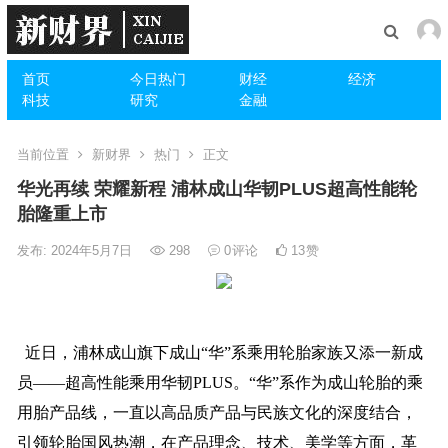
首页
今日热门
财经
经济
科技
研究
金融
当前位置
新财界
热门
正文
华光再续 荣耀新程 浦林成山华韧PLUS超高性能轮
胎隆重上市
发布: 2024年5月7日
298
0
评论
13
赞
近日，浦林成山旗下成山“华”系乘用轮胎家族又添一新成
员——超高性能乘用华韧PLUS。“华”系作为成山轮胎的乘
用胎产品线，一直以高品质产品与民族文化的深度结合，
引领轮胎国风热潮，在产品理念、技术、美学等方面，革