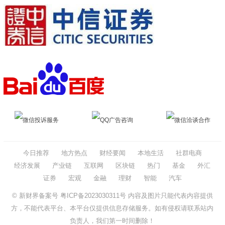
微信投诉服务
QQ广告咨询
微信洽谈合作
今日推荐
地方热点
财经要闻
本地生活
社群电商
经济发展
产业链
互联网
区块链
热门
基金
外汇
证券
宏观
金融
理财
智能
汽车
© 新财界备案号
粤ICP备2023030311号
内容及图片只能代表内容提供
方，不能代表平台、本平台仅提供信息存储服务。如有侵权请联系站内
负责人，我们第一时间删除！