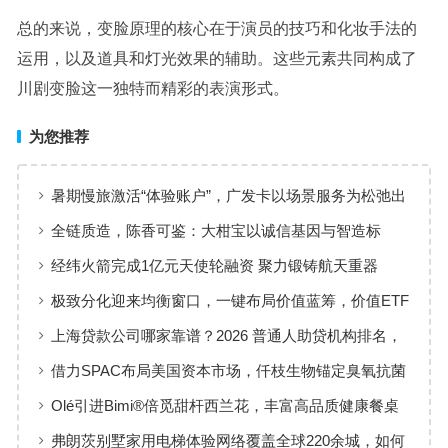
总的来说，变脸原理的核心在于演员的技巧和化妆手法的
运用，以及道具和灯光效果的辅助。这些元素共同构成了
川剧变脸这一独特而精彩的表演形式。
为您推荐
暑期慢旅激活“体验账户”，广发卡以场景服务为松弛出
行添彩
全链质造，陈香可鉴：大柑宝以诚信基因与智造标
准，定义新会陈皮高质量发展
经纬火箭完成1亿元天使轮融资 聚力锻铸航天重器
极致分化迎来均衡窗口，一键布局价值蓝筹，价值ETF
华夏火热开售
上海贷款公司哪家靠谱？2026 普通人助贷机构排名，
工薪族借钱选择指南
借力SPAC布局美国资本市场，仟枝生物锚定臭氧抗菌
黄金赛道
Olé引进Bimi®倍觅甜杆西兰花，丰富高品质健康餐桌
新选择
弗朗茨别墅家用电梯体验网络覆盖全球220余城，如何