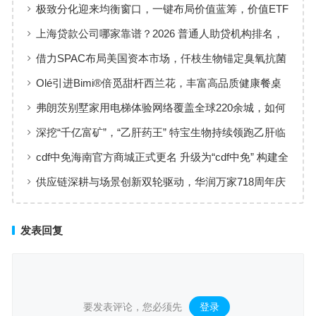
准，定义新会陈皮高质量发展
极致分化迎来均衡窗口，一键布局价值蓝筹，价值ETF
华夏火热开售
上海贷款公司哪家靠谱？2026 普通人助贷机构排名，
工薪族借钱选择指南
借力SPAC布局美国资本市场，仟枝生物锚定臭氧抗菌
黄金赛道
Olé引进Bimi®倍觅甜杆西兰花，丰富高品质健康餐桌
新选择
弗朗茨别墅家用电梯体验网络覆盖全球220余城，如何
实现高效服务响应
深挖“千亿富矿”，“乙肝药王” 特宝生物持续领跑乙肝临
床治愈
cdf中免海南官方商城正式更名 升级为“cdf中免” 构建全
场景购物生态
供应链深耕与场景创新双轮驱动，华润万家718周年庆
激活夏日品质消费
发表回复
要发表评论，您必须先
登录
。