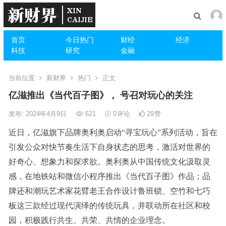
首页
今日热门
财经
经济
科技
研究
金融
当前位置
新财界
热门
正文
亿滋推出《当代百子图》， 号召对玩心的关注
发布: 2024年4月9日
621
0
评论
29
赞
近日，亿滋旗下品牌奥利奥启动“寻宝玩心”系列活动，旨在
引发公众对快节奏生活下自身状态的思考，激活对世界的
好奇心、想象力和探求欲。奥利奥从中国传统文化汲取灵
感，在地铁站和微信小程序推出《当代百子图》作品；品
牌还和潮玩艺术家花臂老王合作设计鲁班锁、空竹和七巧
板这三款经过现代演绎的传统玩具，并联动所在社区和校
园，积极践行共生、共荣、共情的企业理念。