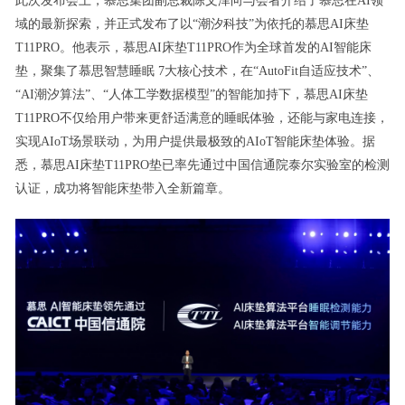
此次发布会上，慕思集团副总裁陈文泽向与会者介绍了慕思在AI领
域的最新探索，并正式发布了以“潮汐科技”为依托的慕思AI床垫
T11PRO。他表示，慕思AI床垫T11PRO作为全球首发的AI智能床
垫，聚集了慕思智慧睡眠 7大核心技术，在“AutoFit自适应技术”、
“AI潮汐算法”、“人体工学数据模型”的智能加持下，慕思AI床垫
T11PRO不仅给用户带来更舒适满意的睡眠体验，还能与家电连接，
实现AIoT场景联动，为用户提供最极致的AIoT智能床垫体验。据
悉，慕思AI床垫T11PRO垫已率先通过中国信通院泰尔实验室的检测
认证，成功将智能床垫带入全新篇章。