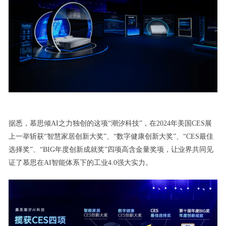
据悉，慕思倾AI之力独创的这项“潮汐科技”，在2024年美国CES展
上一举斩获“智慧家居创新大奖”、“数字健康创新大奖”、“CES最佳
选择奖”、“BIG年度创新成就奖”四项高含金量奖项，让业界共同见
证了慕思在AI智能体系下的工业4.0强大实力。