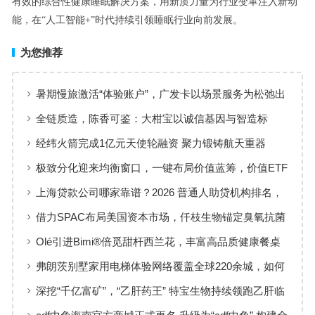
有效的综合性健康睡眠解决方案，用新质力量为行业变革注入新动
能，在“人工智能+”时代持续引领睡眠行业向前发展。
为您推荐
暑期慢旅激活“体验账户”，广发卡以场景服务为松弛出
行添彩
全链质造，陈香可鉴：大柑宝以诚信基因与智造标
准，定义新会陈皮高质量发展
经纬火箭完成1亿元天使轮融资 聚力锻铸航天重器
极致分化迎来均衡窗口，一键布局价值蓝筹，价值ETF
华夏火热开售
上海贷款公司哪家靠谱？2026 普通人助贷机构排名，
工薪族借钱选择指南
借力SPAC布局美国资本市场，仟枝生物锚定臭氧抗菌
黄金赛道
Olé引进Bimi®倍觅甜杆西兰花，丰富高品质健康餐桌
新选择
弗朗茨别墅家用电梯体验网络覆盖全球220余城，如何
实现高效服务响应
深挖“千亿富矿”，“乙肝药王” 特宝生物持续领跑乙肝临
床治愈