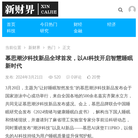
首页
今日热门
财经
经济
科技
研究
金融
当前位置
新财界
热门
正文
慕思潮汐科技新品全球首发，以AI科技开启智慧睡眠
新时代
发布: 2024年3月21日
520
0
评论
20
赞
3月20日，主题为“让好睡眠智然发生”的慕思潮汐科技新品发布会于
国家游泳中心成功举行，来自全国各地的500余名嘉宾齐聚水立方，
共同见证慕思潮汐科技新品发布盛况。会上，慕思品牌联合中国睡
眠研究会发布《2024情绪与健康睡眠白皮书》，解构当下国人睡眠
和情绪现状，并邀请到了麻省理工实验室专家分享前沿科研动态，
同时重磅发布“潮汐科技”以及AI新品——慕思AI床垫T11PRO，以领
先的AI科技持续为用户睡眠质量提升保驾护航。