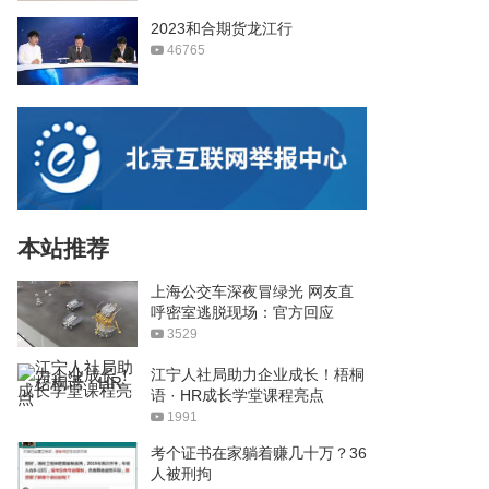
2023和合期货龙江行
46765
本站推荐
上海公交车深夜冒绿光 网友直
呼密室逃脱现场：官方回应
3529
江宁人社局助力企业成长！梧桐
语 · HR成长学堂课程亮点
1991
考个证书在家躺着赚几十万？36
人被刑拘