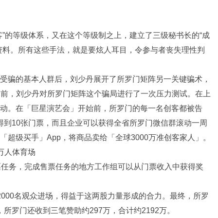
客”的等级体系，又在这个等级制之上，建立了三级秘书长的“成
资料。所有这些手法，就是要炫人耳目，令参与者丧失理性判
受骗的基本人群后，刘少丹展开了所罗门矩阵另一关键骗术，
之前，刘少丹对所罗门矩阵这个骗局进行了一次压力测试。在上
动。在「巨星演艺会」开始前，所罗门的每一名创客都被告
止会得到10张门票，而且企业可以获得全省所罗门微信群滚动一周
超级买手」App，将商品卖给「全球3000万准创客家人」。
万人体育场
票任务，完成售票任务的地方工作组可以从门票收入中获得奖
2000名观众进场，得益于这两股力量形成的合力。最终，所罗
，所罗门还收到三笔赞助约297万，合计约2192万。