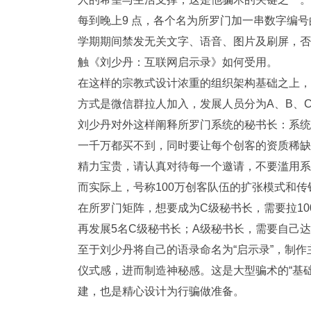
每到晚上9 点，各个名为所罗门加一串数字编号
学期期间禁发无关文字、语音、图片及刷屏，否
触《刘少丹：互联网启示录》如何受用。
在这样的宗教式设计浓重的组织架构基础之上，
方式是微信群拉人加入，发展人员分为A、B、
刘少丹对外这样阐释所罗门系统的秘书长：系统
一千万都买不到，同时要让每个创客的资质稀缺
精力宝贵，请认真对待每一个邀请，不要滥用系
而实际上，号称100万创客队伍的扩张模式和传
在所罗门矩阵，想要成为C级秘书长，需要拉1
再发展5名C级秘书长；A级秘书长，需要自己达
至于刘少丹将自己的语录命名为“启示录”，制
仪式感，进而制造神秘感。这是大型骗术的“基
建，也是精心设计为行骗做准备。