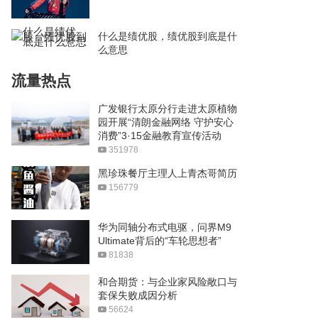
什么是绩优股，绩优股到底是什
么意思
流量热点
广发银行太原分行走进太原植物
园开展“清朗金融网络 守护安心
消费”3·15金融教育宣传活动
351978
黑珍珠餐厅主理人上青杰哥简历
156779
华为同轴分布式电驱，问界M9
Ultimate背后的“车轮思想者”
81838
和合期货：与企业家风险敞口与
套保失败成因分析
56624