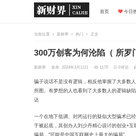
首页
今日
当前位置
新财界
热门
正文
300万创客为何沦陷（ 所
新财界
发布: 2024年3月11日
1170
0
评论
骗子说话不是没有逻辑，相反他掌握了大多数人
所图。有梦想的人也看到了大多数人的逻辑缺陷
达
一个在地下低调、封闭运行的疑似大型骗术已经
于被起底，其创办人刘少丹精心设计的创业+互
骗局，“可能是中国互联网史上最大的骗局”。