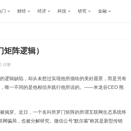
热门
财经
经济
科技
研究
金融
罗门矩阵逻辑）
13
赞
的逻辑缺陷，却从未想过实现他所描绘的美好愿景，而是另有
，唯一不同的是他相信并践行他所说的。——米龙谷CEO 熊
被揭穿。近日，一个名叫所罗门矩阵的所谓互联网生态系统终
联网骗局，也被分解研究。微信公号“默尔索”称其是新型传销