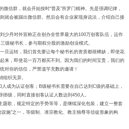
的微信群，就会开始按时“普及”所罗门精神。先是强调纪律，
则就会被踢出微信群。然后会有企业家现身说法，介绍自己接
刘少丹对外宣称正在创办全世界最大的100万创客队伍，运作
C三级秘书长，参与期权分股的激励创业模式。
一旦运转，我们首先要让每个秘书长的资质都很稀缺，即使花
起来，即使花一百万都买不到。因为我们的时间宝贵，我们的
统对你的信任，严禁滥竽充数的邀请！
销组织无异。
00人成为认证创客；B级秘书长需要在自己达到C级的基础上，
到B级，同时直接创客认证人数达到450人。
作主题歌，规定特定的手势等等，是继续深化包装，建立一整套
础设施”之一，等级制、准宗教化、教主独尊等信徒形象的构