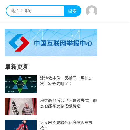
搜索
最新更新
泳池救生员一天捞同一男孩5
次！家长去哪了？
程维高的后台已经是过去式，他
是否能享受副省级待遇
大麦网抢票软件到底有没有票
抢？