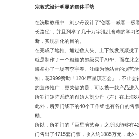
宗教式设计明显的集体手势
在洗脑教程中，刘少丹设计了“创客—威客—极
长路径”，并且列举了几十万字混乱含糊的学习
断，实现驯化的目的。
在完成了地推、通过数人头、上下线发展聚拢了
就是制作了一个粗糙的超级买手APP。而在此
海举办了一场有李宇春、汪峰为他站台的演艺活
知，花3999赞助「1204巨星演艺会」，不
的宣传推广，更关键的是，可以携一款产品进入「
所罗门矩阵系统的创始人刘少丹（左）在上海8
此外，所罗门线下的40个工作组也有各自的售
励。
所以，所罗门的「巨星演艺会」之所以能够有4
门售出了4715套门票，收入约1885万元，此外