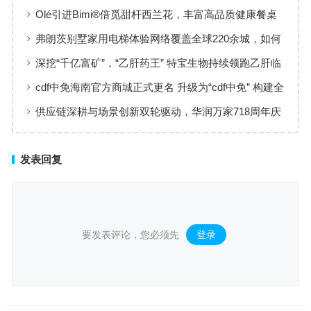
黄金赛道
Olé引进Bimi®倍觅甜杆西兰花，丰富高品质健康餐桌
新选择
弗朗茨别墅家用电梯体验网络覆盖全球220余城，如何
实现高效服务响应
深挖“千亿富矿”，“乙肝药王” 特宝生物持续领跑乙肝临
床治愈
cdf中免海南官方商城正式更名 升级为“cdf中免” 构建全
场景购物生态
供应链深耕与场景创新双轮驱动，华润万家718周年庆
激活夏日品质消费
发表回复
要发表评论，您必须先
登录
。