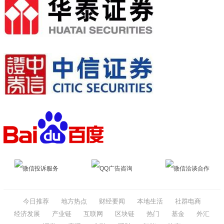
微信投诉服务
QQ广告咨询
微信洽谈合作
今日推荐
地方热点
财经要闻
本地生活
社群电商
经济发展
产业链
互联网
区块链
热门
基金
外汇