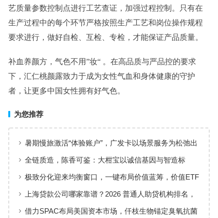
艺质量参数控制点进行工艺查证，加强过程控制。只有在
生产过程中的每个环节严格按照生产工艺和岗位操作规程
要求进行，做好自检、互检、专检，才能保证产品质量。
补血养颜方，气色不用”妆“ 。在高品质与严品控的要求
下，汇仁桃颜露致力于成为女性气血和身体健康的守护
者，让更多中国女性拥有好气色。
为您推荐
暑期慢旅激活“体验账户”，广发卡以场景服务为松弛出
行添彩
全链质造，陈香可鉴：大柑宝以诚信基因与智造标
准，定义新会陈皮高质量发展
极致分化迎来均衡窗口，一键布局价值蓝筹，价值ETF
华夏火热开售
上海贷款公司哪家靠谱？2026 普通人助贷机构排名，
工薪族借钱选择指南
借力SPAC布局美国资本市场，仟枝生物锚定臭氧抗菌