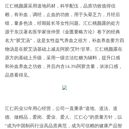
汇仁桃颜露采用道地药材，科学配伍，品质功效值得信
赖，有补血，调经，止血的功效，用于头晕乏力，月经后
错，量多色淡，经期延长等女性问题。汇仁桃颜露的处方
源于东汉著名医学家张仲景《金匮要略方论》卷下的经典
名方“胶艾汤”，这是女性益气养血之祖方，补血养血要方四
物汤是在胶艾汤基础上减去阿胶/艾叶/甘草。汇仁桃颜露在
原方的基础上升级，采用一级古法红糖为辅料，提升口感
和补血养血之功效，并且内含14.3%阿胶含量，浓浓口感，
品质看得见。
汇仁药业32年用心经营，公司一直秉承“道地、道法、道
德、做精品，爱岗、爱业、爱人、汇仁心”的质量方针，以
“成为中国制药行业高品质典范，成为可信赖的健康产品智